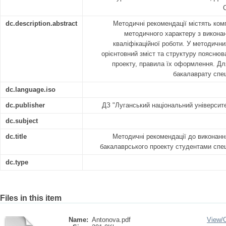
С
dc.description.abstract
Методичні рекомендації містять ком
методичного характеру з виконан
кваліфікаційної роботи. У методичн
орієнтовний зміст та структуру пояснюв
проекту, правила їх оформлення. Дл
бакалаврату спец
dc.language.iso
dc.publisher
ДЗ "Луганський національний університ
dc.subject
dc.title
Методичні рекомендації до виконанн
бакалаврського проекту студентами спец
dc.type
Files in this item
Name:
Antonova.pdf
View/