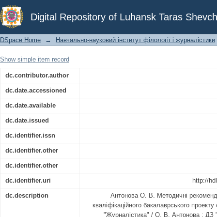
Методичні рекомендації до в
Digital Repository of Luhansk Taras Shevch
бакалаврського проекту студентами 
DSpace Home
→
Навчально-науковий інститут філології і журналістики
Show simple item record
dc.contributor.author
dc.date.accessioned
dc.date.available
dc.date.issued
dc.identifier.issn
dc.identifier.other
dc.identifier.other
dc.identifier.uri
http://h
dc.description
Антонова О. В. Методичні рекоменд
кваліфікаційного бакалаврського проекту
"Журналістика" / О. В. Антонова ; ДЗ "