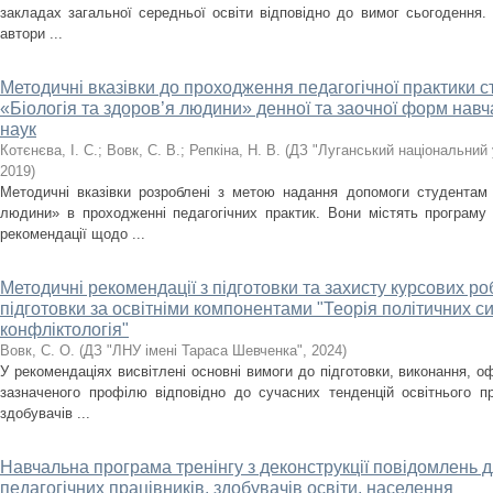
закладах загальної середньої освіти відповідно до вимог сьогодення.
автори ...
Методичні вказівки до проходження педагогічної практики с
«Біологія та здоров’я людини» денної та заочної форм нав
наук
Котєнєва, І. С.
;
Вовк, С. В.
;
Репкіна, Н. В.
(
ДЗ "Луганський національний 
2019
)
Методичні вказівки розроблені з метою надання допомоги студентам с
людини» в проходженні педагогічних практик. Вони містять програму 
рекомендації щодо ...
Методичні рекомендації з підготовки та захисту курсових ро
підготовки за освітніми компонентами "Теорія політичних с
конфліктологія"
Вовк, С. О.
(
ДЗ "ЛНУ імені Тараса Шевченка"
,
2024
)
У рекомендаціях висвітлені основні вимоги до підготовки, виконання, о
зазначеного профілю відповідно до сучасних тенденцій освітнього п
здобувачів ...
Навчальна програма тренінгу з деконструкції повідомлень д
педагогічних працівників, здобувачів освіти, населення