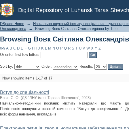
Browsing Вовк Світлана Олександрівн
Digital Repository of Luhansk Taras Shevch
DSpace Home
→
Навчально-науковий інститут соціальних і гуманітарни
Олександрівна
→
Browsing Вовк Світлана Олександрівна by Title
Browsing Вовк Світлана Олександрівн
0-9
A
B
C
D
E
F
G
H
I
J
K
L
M
N
O
P
Q
R
S
T
U
V
W
X
Y
Z
Or enter first few letters:
Sort by:
Order:
Results:
Now showing items 1-17 of 17
Вступ до спеціальності
Вовк, С. О.
(
ДЗ "ЛНУ імені Тараса Шевченка"
,
2023
)
Навчально-методичний посібник містить матеріали, що мають доп
Політологія опанувати освітній компонент "Вступ до спеціальності". Д
всіх форм навчання, викладачів.
Електронна петиція: теорія, нормативне забезпечення та пр