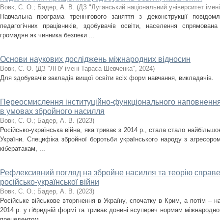
Вовк, С. О.
;
Бадер, А. В.
(
ДЗ "Луганський національний університет імен
Навчальна програма тренінгового заняття з деконструкції повідом
педагогічних працівників, здобувачів освіти, населення спрямова
громадян як чинника безпеки ...
Основи наукових досліджень міжнародних відносин
Вовк, С. О.
(
ДЗ "ЛНУ імені Тараса Шевченка"
,
2024
)
Для здобувачів закладів вищої освіти всіх форм навчання, викладачів.
Переосмислення інституційно-функціонального наповнення 
в умовах збройного насилля
Вовк, С. О.
;
Бадер, А. В.
(
2023
)
Російсько-українська війна, яка триває з 2014 р., стала стало найбільш
України. Специфіка збройної боротьби українського народу з агресором
кібератакам, ...
Рефлексивний погляд на збройне насилля та теорію справед
російсько-української війни
Вовк, С. О.
;
Бадер, А. В.
(
2023
)
Російське військове вторгнення в Україну, спочатку в Крим, а потім – 
2014 р. у гібридній формі та триває донині всупереч нормам міжнародно
прецедентом ...