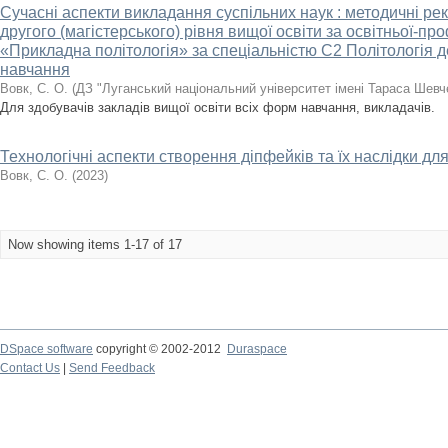
Сучасні аспекти викладання суспільних наук : методичні ре
другого (магістерського) рівня вищої освіти за освітньої-
«Прикладна політологія» за спеціальністю С2 Політологія д
навчання
Вовк, С. О.
(
ДЗ "Луганський національний університет імені Тараса Шевч
Для здобувачів закладів вищої освіти всіх форм навчання, викладачів.
Технологічні аспекти створення діпфейків та їх наслідки дл
Вовк, С. О.
(
2023
)
Now showing items 1-17 of 17
DSpace software
copyright © 2002-2012
Duraspace
Contact Us
|
Send Feedback