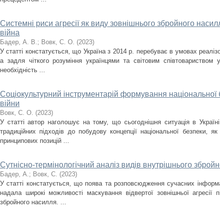
Системні риси агресії як виду зовнішнього збройного насилл
війна
Бадер, А. В.
;
Вовк, С. О.
(
2023
)
У статті констатується, що Україна з 2014 р. перебуває в умовах реаліз
а задля чіткого розуміння українцями та світовим співтовариством 
необхідність ...
Соціокультурний інструментарій формування національної 
війни
Вовк, С. О.
(
2023
)
У статті автор наголошує на тому, що сьогоднішня ситуація в Україн
традиційних підходів до побудову концепції національної безпеки, як
принципових позицій ...
Сутнісно-термінологічний аналіз видів внутрішнього зброй
Бадер, А.
;
Вовк, С.
(
2023
)
У статті констатується, що поява та розповсюдження сучасних інформа
надала широкі можливості маскування відвертої зовнішньої агресії пі
збройного насилля. ...