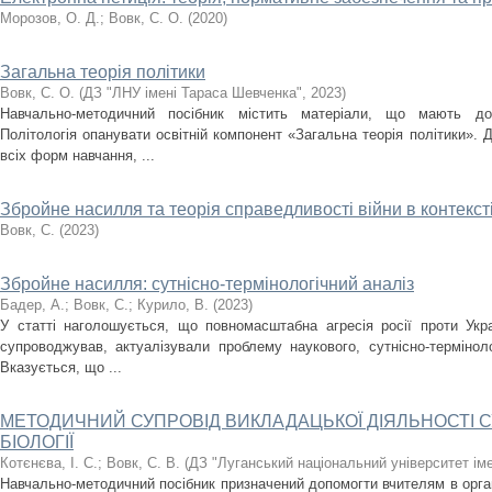
Морозов, О. Д.
;
Вовк, С. О.
(
2020
)
Загальна теорія політики
Вовк, С. О.
(
ДЗ "ЛНУ імені Тараса Шевченка"
,
2023
)
Навчально-методичний посібник містить матеріали, що мають доп
Політологія опанувати освітній компонент «Загальна теорія політики». 
всіх форм навчання, ...
Збройне насилля та теорія справедливості війни в контексті
Вовк, С.
(
2023
)
Збройне насилля: сутнісно-термінологічний аналіз
Бадер, А.
;
Вовк, С.
;
Курило, В.
(
2023
)
У статті наголошується, що повномасштабна агресія росії проти Укр
супроводжував, актуалізували проблему наукового, сутнісно-терміноло
Вказується, що ...
МЕТОДИЧНИЙ СУПРОВІД ВИКЛАДАЦЬКОЇ ДІЯЛЬНОСТІ 
БІОЛОГІЇ
Котєнєва, І. С.
;
Вовк, С. В.
(
ДЗ "Луганський національний університет ім
Навчально-методичний посібник призначений допомогти вчителям в організ