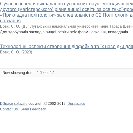
Сучасні аспекти викладання суспільних наук : методичні ре
другого (магістерського) рівня вищої освіти за освітньої-
«Прикладна політологія» за спеціальністю С2 Політологія д
навчання
Вовк, С. О.
(
ДЗ "Луганський національний університет імені Тараса Шевч
Для здобувачів закладів вищої освіти всіх форм навчання, викладачів.
Технологічні аспекти створення діпфейків та їх наслідки дл
Вовк, С. О.
(
2023
)
Now showing items 1-17 of 17
DSpace software
copyright © 2002-2012
Duraspace
Contact Us
|
Send Feedback