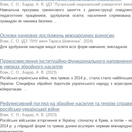
Вовк, С. О.
;
Бадер, А. В.
(
ДЗ "Луганський національний університет імен
Навчальна програма тренінгового заняття з деконструкції повідом
педагогічних працівників, здобувачів освіти, населення спрямова
громадян як чинника безпеки ...
Основи наукових досліджень міжнародних відносин
Вовк, С. О.
(
ДЗ "ЛНУ імені Тараса Шевченка"
,
2024
)
Для здобувачів закладів вищої освіти всіх форм навчання, викладачів.
Переосмислення інституційно-функціонального наповнення 
в умовах збройного насилля
Вовк, С. О.
;
Бадер, А. В.
(
2023
)
Російсько-українська війна, яка триває з 2014 р., стала стало найбільш
України. Специфіка збройної боротьби українського народу з агресором
кібератакам, ...
Рефлексивний погляд на збройне насилля та теорію справед
російсько-української війни
Вовк, С. О.
;
Бадер, А. В.
(
2023
)
Російське військове вторгнення в Україну, спочатку в Крим, а потім – 
2014 р. у гібридній формі та триває донині всупереч нормам міжнародно
прецедентом ...