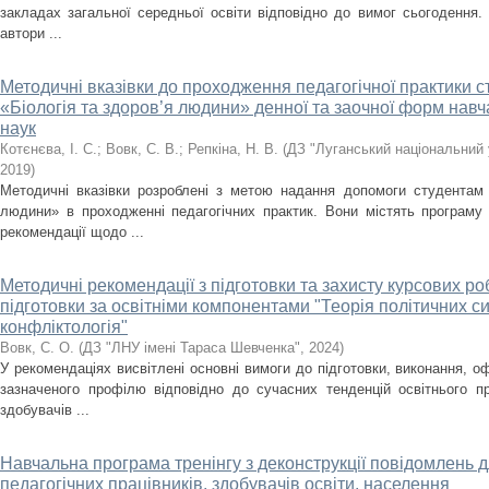
закладах загальної середньої освіти відповідно до вимог сьогодення.
автори ...
Методичні вказівки до проходження педагогічної практики с
«Біологія та здоров’я людини» денної та заочної форм нав
наук
Котєнєва, І. С.
;
Вовк, С. В.
;
Репкіна, Н. В.
(
ДЗ "Луганський національний 
2019
)
Методичні вказівки розроблені з метою надання допомоги студентам с
людини» в проходженні педагогічних практик. Вони містять програму 
рекомендації щодо ...
Методичні рекомендації з підготовки та захисту курсових ро
підготовки за освітніми компонентами "Теорія політичних с
конфліктологія"
Вовк, С. О.
(
ДЗ "ЛНУ імені Тараса Шевченка"
,
2024
)
У рекомендаціях висвітлені основні вимоги до підготовки, виконання, о
зазначеного профілю відповідно до сучасних тенденцій освітнього п
здобувачів ...
Навчальна програма тренінгу з деконструкції повідомлень д
педагогічних працівників, здобувачів освіти, населення