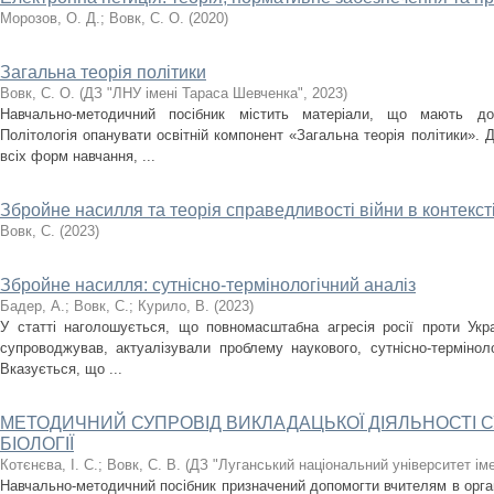
Морозов, О. Д.
;
Вовк, С. О.
(
2020
)
Загальна теорія політики
Вовк, С. О.
(
ДЗ "ЛНУ імені Тараса Шевченка"
,
2023
)
Навчально-методичний посібник містить матеріали, що мають доп
Політологія опанувати освітній компонент «Загальна теорія політики». 
всіх форм навчання, ...
Збройне насилля та теорія справедливості війни в контексті
Вовк, С.
(
2023
)
Збройне насилля: сутнісно-термінологічний аналіз
Бадер, А.
;
Вовк, С.
;
Курило, В.
(
2023
)
У статті наголошується, що повномасштабна агресія росії проти Укр
супроводжував, актуалізували проблему наукового, сутнісно-терміноло
Вказується, що ...
МЕТОДИЧНИЙ СУПРОВІД ВИКЛАДАЦЬКОЇ ДІЯЛЬНОСТІ 
БІОЛОГІЇ
Котєнєва, І. С.
;
Вовк, С. В.
(
ДЗ "Луганський національний університет ім
Навчально-методичний посібник призначений допомогти вчителям в організ