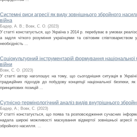
Системні риси агресії як виду зовнішнього збройного насилл
війна
Бадер, А. В.
;
Вовк, С. О.
(
2023
)
У статті констатується, що Україна з 2014 р. перебуває в умовах реаліз
а задля чіткого розуміння українцями та світовим співтовариством 
необхідність ...
Соціокультурний інструментарій формування національної 
війни
Вовк, С. О.
(
2023
)
У статті автор наголошує на тому, що сьогоднішня ситуація в Україн
традиційних підходів до побудову концепції національної безпеки, як
принципових позицій ...
Сутнісно-термінологічний аналіз видів внутрішнього зброй
Бадер, А.
;
Вовк, С.
(
2023
)
У статті констатується, що поява та розповсюдження сучасних інформа
надала широкі можливості маскування відвертої зовнішньої агресії пі
збройного насилля. ...