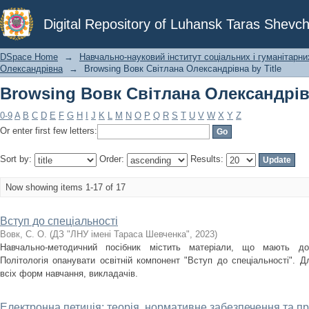
Browsing Вовк Світлана Олександрівн
Digital Repository of Luhansk Taras Shevch
DSpace Home
→
Навчально-науковий інститут соціальних і гуманітарни
Олександрівна
→
Browsing Вовк Світлана Олександрівна by Title
Browsing Вовк Світлана Олександрівн
0-9
A
B
C
D
E
F
G
H
I
J
K
L
M
N
O
P
Q
R
S
T
U
V
W
X
Y
Z
Or enter first few letters:
Sort by:
Order:
Results:
Now showing items 1-17 of 17
Вступ до спеціальності
Вовк, С. О.
(
ДЗ "ЛНУ імені Тараса Шевченка"
,
2023
)
Навчально-методичний посібник містить матеріали, що мають доп
Політологія опанувати освітній компонент "Вступ до спеціальності". Д
всіх форм навчання, викладачів.
Електронна петиція: теорія, нормативне забезпечення та пр