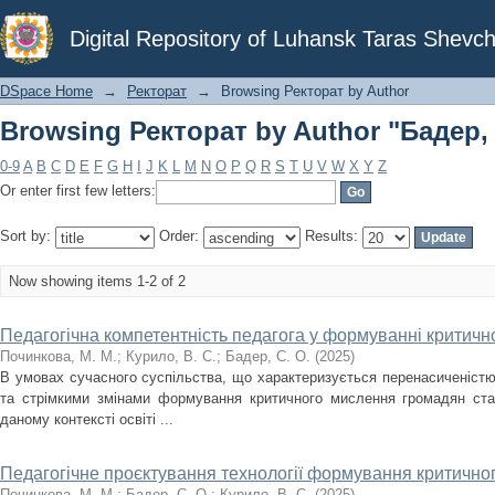
Browsing Ректорат by Author "Бадер, 
Digital Repository of Luhansk Taras Shevch
DSpace Home
→
Ректорат
→
Browsing Ректорат by Author
Browsing Ректорат by Author "Бадер, 
0-9
A
B
C
D
E
F
G
H
I
J
K
L
M
N
O
P
Q
R
S
T
U
V
W
X
Y
Z
Or enter first few letters:
Sort by:
Order:
Results:
Now showing items 1-2 of 2
Педагогічна компетентність педагога у формуванні критич
Починкова, М. М.
;
Курило, В. С.
;
Бадер, С. О.
(
2025
)
В умовах сучасного суспільства, що характеризується перенасиченістю
та стрімкими змінами формування критичного мислення громадян ста
даному контексті освіті ...
Педагогічне проєктування технології формування критичн
Починкова, М. М.
;
Бадер, С. О.
;
Курило, В. С.
(
2025
)