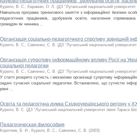
науково-педагогічних працівників, здобувачів освіти, насел
Курило, В. С.
;
Караман, О. Л.
(
ДЗ "Луганський національний університет
Навчальна програма тренінгового заняття з інформаційної безпеки особи
педагогічних працівників, здобувачів освіти, населення спрямова
громадян як чинника ...
Організація соціально-педагогічного спротиву зовнішній інф
Курило, В. С.
;
Савченко, С. В.
(
ДЗ "Луганський національний університет
Організація супротиву інформаційному впливу Росії на Укра
соціальної педагогіки
Курило, В. С.; Савченко, С. В.
(
ДЗ "Луганський національний університет
У статті розкрито сутність і механізми організації супротиву інформацій
задачі сучасної соціальної педагогіки. Встановлено, що сутністю інфо
рівні ...
Освіта та педагогічна думка Східноукраїнського регіону у XX 
Курило, В. С.
(
ДЗ "Луганський національний університет імені Тараса Ше
Педагогическая философия
Коротяев, Б. И.
;
Курило, В. С.
;
Савченко, С. В.
(
2003
)