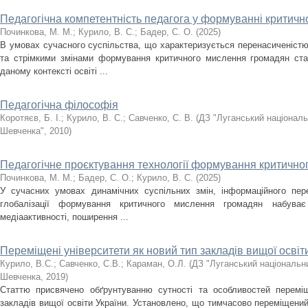
Педагогічна компетентність педагога у формуванні критич
Починкова, М. М.
;
Курило, В. С.
;
Бадер, С. О.
(
2025
)
В умовах сучасного суспільства, що характеризується перенасиченістю
та стрімкими змінами формування критичного мислення громадян ста
даному контексті освіті ...
Педагогічна філософія
Коротяєв, Б. І.
;
Курило, В. С.
;
Савченко, С. В.
(
ДЗ "Луганський національ
Шевченка"
,
2010
)
Педагогічне проєктування технології формування критичн
Починкова, М. М.
;
Бадер, С. О.
;
Курило, В. С.
(
2025
)
У сучасних умовах динамічних суспільних змін, інформаційного пер
глобалізації формування критичного мислення громадян набуває
медіаактивності, поширення ...
Переміщені університети як новий тип закладів вищої освіт
Курило, В.С.
;
Савченко, С.В.
;
Караман, О.Л.
(
ДЗ "Луганський національни
Шевченка
,
2019
)
Статтю присвячено обґрунтуванню сутності та особливостей переміщ
закладів вищої освіти України. Установлено, що тимчасово переміщений