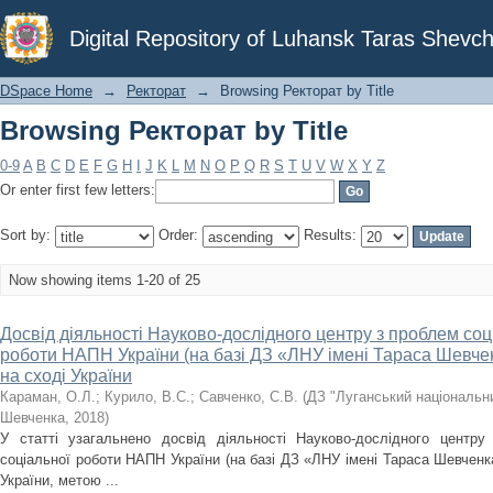
Browsing Ректорат by Title
Digital Repository of Luhansk Taras Shevch
DSpace Home
→
Ректорат
→
Browsing Ректорат by Title
Browsing Ректорат by Title
0-9
A
B
C
D
E
F
G
H
I
J
K
L
M
N
O
P
Q
R
S
T
U
V
W
X
Y
Z
Or enter first few letters:
Sort by:
Order:
Results:
Now showing items 1-20 of 25
Досвід діяльності Науково-дослідного центру з проблем соці
роботи НАПН України (на базі ДЗ «ЛНУ імені Тараса Шевчен
на сході України
Караман, О.Л.
;
Курило, В.С.
;
Савченко, С.В.
(
ДЗ "Луганський національни
Шевченка
,
2018
)
У статті узагальнено досвід діяльності Науково-дослідного центру 
соціальної роботи НАПН України (на базі ДЗ «ЛНУ імені Тараса Шевченка
України, метою ...