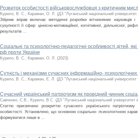
Розвиток особистості військовослужбовця з критичним мисл
Курило, В. С.
;
Караман, О. Л.
(
ДЗ "Луганський національний університет
Збірник вправ включає методичні розробки вітчизняних науковців і 
сукупності її сфер: ціннісно-мотиваційної, когнітивної, діяльнісної, реф
результатів ...
Соціальні та психологічно-педагогічні особливості дітей, як
рф проти України
Курило, В. С.
;
Караман, О. Л.
(
2023
)
Сутність і механізми сучасних інформаційно- психологічних
Курило, В. С.
;
Караман, Є. Л.
(
ДЗ "Луганський національний університет 
Сучасний український патріотизм як провідний чинник соціал
Савченко, С.В.
;
Курило, В.С.
(
ДЗ "Луганський національний університет 
Статтю присвячено розкриттю сучасного українського патріотизму я
особистості. Установлено, що основною соціально- психологічною харак
формуватися лише в ...