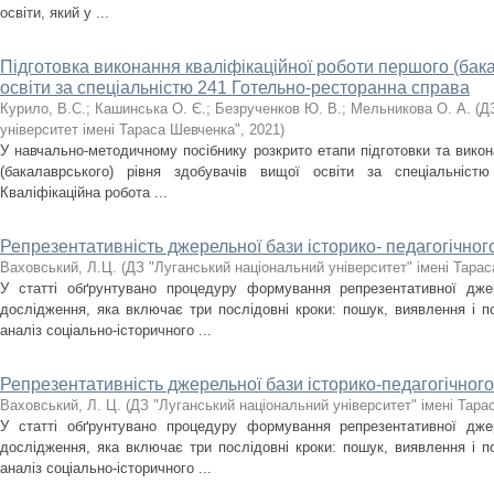
освіти, який у ...
Підготовка виконання кваліфікаційної роботи першого (бак
освіти за спеціальністю 241 Готельно-ресторанна справа
Курило, В.С.
;
Кашинська О. Є.
;
Безрученков Ю. В.
;
Мельникова О. А.
(
Д
університет імені Тараса Шевченка"
,
2021
)
У навчально-методичному посібнику розкрито етапи підготовки та викон
(бакалаврського) рівня здобувачів вищої освіти за спеціальністю
Кваліфікаційна робота ...
Репрезентативність джерельної бази історико- педагогічно
Ваховський, Л.Ц.
(
ДЗ "Луганський національний університет" імені Тара
У статті обґрунтувано процедуру формування репрезентативної джере
дослідження, яка включає три послідовні кроки: пошук, виявлення і п
аналіз соціально-історичного ...
Репрезентативність джерельної бази історико-педагогічног
Ваховський, Л. Ц.
(
ДЗ "Луганський національний університет" імені Тар
У статті обґрунтувано процедуру формування репрезентативної джере
дослідження, яка включає три послідовні кроки: пошук, виявлення і п
аналіз соціально-історичного ...