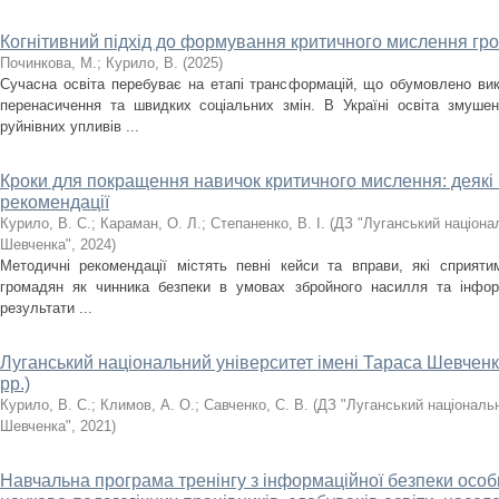
Когнітивний підхід до формування критичного мислення гр
Починкова, М.
;
Курило, В.
(
2025
)
Сучасна освіта перебуває на етапі трансформацій, що обумовлено викл
перенасичення та швидких соціальних змін. В Україні освіта змуше
руйнівних упливів ...
Кроки для покращення навичок критичного мислення: деякі 
рекомендації
Курило, В. С.
;
Караман, О. Л.
;
Степаненко, В. І.
(
ДЗ "Луганський націонал
Шевченка"
,
2024
)
Методичні рекомендації містять певні кейси та вправи, які сприяти
громадян як чинника безпеки в умовах збройного насилля та інформа
результати ...
Луганський національний університет імені Тараса Шевченка 
рр.)
Курило, В. С.
;
Климов, А. О.
;
Савченко, С. В.
(
ДЗ "Луганський національн
Шевченка"
,
2021
)
Навчальна програма тренінгу з інформаційної безпеки особи