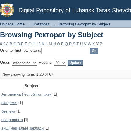
Browsing Ректорат by Subject
Digital Repository of Luhansk Taras Shevch
DSpace Home
→
Ректорат
→
Browsing Ректорат by Subject
Browsing Ректорат by Subject
0-9
A
B
C
D
E
F
G
H
I
J
K
L
M
N
O
P
Q
R
S
T
U
V
W
X
Y
Z
Or enter first few letters:
Order:
Results:
Now showing items 1-20 of 67
Subject
Автономна Республіка Крим
[1]
академія
[1]
безпека
[1]
вища освіта
[1]
вищі навчальні заклади
[1]