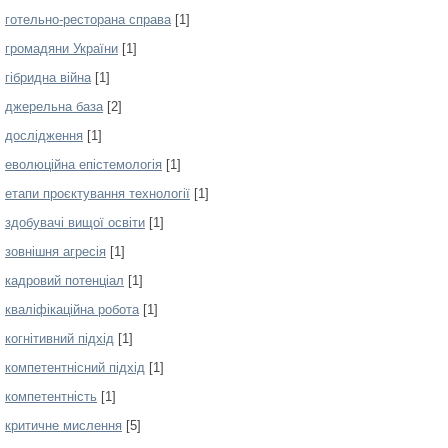
готельно-ресторана справа
[1]
громадяни України
[1]
гібридна війна
[1]
джерельна база
[2]
дослідження
[1]
еволюційна епістемологія
[1]
етапи проєктування технології
[1]
здобувачі вищої освіти
[1]
зовнішня агресія
[1]
кадровий потенціал
[1]
кваліфікаційна робота
[1]
когнітивний підхід
[1]
компетентнісний підхід
[1]
компетентність
[1]
критичне мислення
[5]