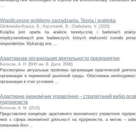
...
Współczesne problemy zarządzania. Teoria i praktyka
Glinkowska-Krauze, В.
;
Kaczmarek, В.
;
Chebotarov, V.
(
2020
)
Książka jest oparta na analizie teoretycznej i badaniach prakt
międzynarodowych prac badawczych, których większość została przep
respondentów. Wykazują one, ...
Адаптивная организация деятельности предприятия
Колосов, А. Н.
(
ВНУ им. В. Даля
,
2008
)
Рассмотрены актуальные проблемы организации практической деятель
организации в переменной рыночной среды. Обоснована необходимос
организации в этих условиях ...
Адаптивне економічне управління – стратегічний вибір ро
підприємств
Колосов, А. М.
(
2015
)
Представлено концепцію адаптивного економічного управління підприє
якої є сфера економічної діяльності на підприємстві, а метою – заб
показників його ...