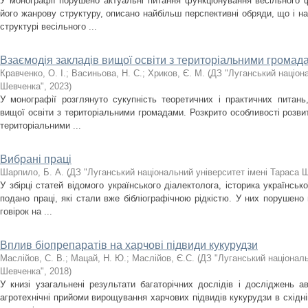
У монографії порушено актуальні питання функціонування весільного 
його жанрову структуру, описано найбільш перспективні обряди, що і 
структурі весільного ...
Взаємодія закладів вищої освіти з територіальними громад
Кравченко, О. І.
;
Васиньова, Н. С.
;
Хриков, Є. М.
(
ДЗ "Луганський націона
Шевченка"
,
2023
)
У монографії розглянуто сукупність теоретичних і практичних питань,
вищої освіти з територіальними громадами. Розкрито особливості розвит
територіальними ...
Вибрані праці
Шарпило, Б. А.
(
ДЗ "Луганський національний університет імені Тараса 
У збірці статей відомого українського діалектолога, історика українс
подано праці, які стали вже бібліографічною рідкістю. У них порушено
говірок на ...
Вплив біопрепаратів на харчові підвиди кукурудзи
Маслійов, С. В.
;
Мацай, Н. Ю.
;
Маслійов, Є.С.
(
ДЗ "Луганський національ
Шевченка"
,
2018
)
У книзі узагальнені результати багаторічних дослідів і досліджень авт
агротехнічні прийоми вирощування харчових підвидів кукурудзи в східні