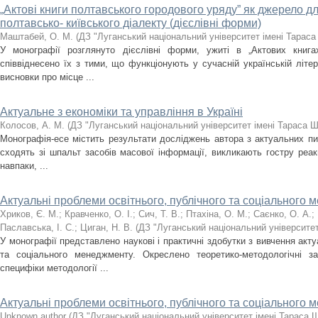
„Актові книги полтавського городового уряду” як джерело д
полтавсько- київського діалекту (дієслівні форми)
Маштабей, О. М.
(
ДЗ "Луганський національний університет імені Тарас
У монографії розглянуто дієслівні форми, ужиті в „Актових книга
співвіднесено їх з тими, що функціонують у сучасній українській літер
висновки про місце ...
Актуальне з економіки та управління в Україні
Колосов, А. М.
(
ДЗ "Луганський національний університет імені Тараса 
Монографія-есе містить результати досліджень автора з актуальних пит
сходять зі шпальт засобів масової інформації, викликають гостру реа
навпаки, ...
Актуальні проблеми освітнього, публічного та соціального
Хриков, Є. М.
;
Кравченко, О. І.
;
Сич, Т. В.
;
Птахіна, О. М.
;
Саєнко, О. А.
;
Паславська, І. С.
;
Циган, Н. В.
(
ДЗ "Луганський національний університет
У монографії представлено наукові і практичні здобутки з вивчення акту
та соціального менеджменту. Окреслено теоретико-методологічні 
специфіки методології ...
Актуальні проблеми освітнього, публічного та соціального
Unknown author
(
ДЗ "Луганський національний університет імені Тараса 