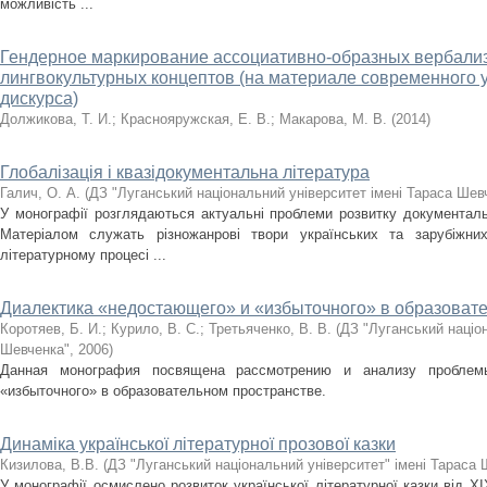
можливість ...
Гендерное маркирование ассоциативно-образных вербали
лингвокультурных концептов (на материале современного 
дискурса)
Должикова, Т. И.
;
Краснояружская, Е. В.
;
Макарова, М. В.
(
2014
)
Глобалізація і квазідокументальна література
Галич, О. А.
(
ДЗ "Луганський національний університет імені Тараса Шев
У монографії розглядаються актуальні проблеми розвитку документальн
Матеріалом служать різножанрові твори українських та зарубіжн
літературному процесі ...
Диалектика «недостающего» и «избыточного» в образоват
Коротяев, Б. И.
;
Курило, В. С.
;
Третьяченко, В. В.
(
ДЗ "Луганський націон
Шевченка"
,
2006
)
Данная монография посвящена рассмотрению и анализу проблем
«избыточного» в образовательном пространстве.
Динаміка української літературної прозової казки
Кизилова, В.В.
(
ДЗ "Луганський національний університет" імені Тараса
У монографії осмислено розвиток української літературної казки від ХІ