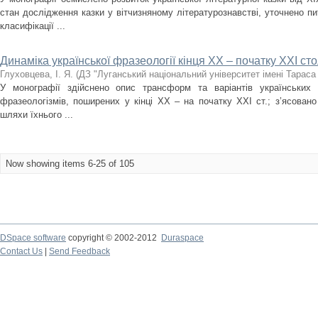
стан дослідження казки у вітчизняному літературознавстві, уточнено пит
класифікації ...
Динаміка української фразеології кінця ХХ – початку ХХІ сто
Глуховцева, І. Я.
(
ДЗ "Луганський національний університет імені Тарас
У монографії здійснено опис трансформ та варіантів українських п
фразеологізмів, поширених у кінці ХХ – на початку ХХІ ст.; з’ясовано
шляхи їхнього ...
Now showing items 6-25 of 105
DSpace software
copyright © 2002-2012
Duraspace
Contact Us
|
Send Feedback