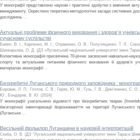
У монографії представлено наукові і практичні здобутки з вивчення акту
менеджменту. Окреслено теоретико-методологічні засади системних дос
досліджень ...
Актуальні проблеми фізичного виховання і здоров’я учнівськ
сучасному суспільстві
Бабич, В. І.
;
Карпенко, М. І.
;
Отравенко, О. В.
;
Полулященко, Т. Л.
;
Сокол
Шинкарьова, О. Д.
(
ДЗ «Луганський національний університет імені Тар
Колективна монографія присвячена 70-річчю засвоєння навчально-науков
спорту та актуальним питанням фізичного виховання й здоров’я учн
матеріалах монографії ...
Безхребетні Луганського природного заповідника : моногра
Боровик, Л. П.
;
Глотов, С. В.
;
Геряк, Ю. М.
;
Гузь, Г. В.
;
Дем’яненко, С. О.
Ю.
;
Бондарев, В. Ю.
(
2024
)
У монографії узагальнено відомості про безхребетних тварин (Invertebr
багаторічної інвентаризації біорізноманіття на території Луганського
(Луганська ...
Весільний фольклор Луганщини в науковій інтерпретацій
Скиба, О. В.
(
ДЗ "Луганський національний університет імені Тараса Шев