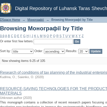
Browsing Монографії by Title
Digital Repository of Luhansk Taras Shevch
DSpace Home
→
Монографії
→
Browsing Монографії by Title
Browsing Монографії by Title
0-9
A
B
C
D
E
F
G
H
I
J
K
L
M
N
O
P
Q
R
S
T
U
V
W
X
Y
Z
Or enter first few letters:
Sort by:
Order:
Results:
Now showing items 6-25 of 105
Research of conditions of tax planning of the industrial enterpri
Kudrina, O.
;
Saienko, O.
(
2020
)
RESOURCE-SAVING TECHNOLOGIES FOR THE PRODUCTI
MATERIALS
Unknown author
(
2020
)
This monograph contains a collection of recent research papers focusing o
developing new technologies to improve the environmentally friendliness an