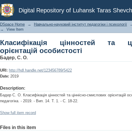
Класифікація цінностей та ціннісно-
Digital Repository of Luhansk Taras Shevch
DSpace Home
→
Навчально-науковий інститут педагогіки і психології
→
View Item
Класифікація цінностей та цін
орієнтацій особистості
Бадер, С. О.
URI:
http://hdl.handle.net/123456789/5422
Date:
2019
Description:
Бадер С. О. Класифікація цінностей та ціннісно-смислових орієнтацій осо
педагогіка. - 2019. - Вип. 14. Т. 1. - С. 18-22.
Show full item record
Files in this item