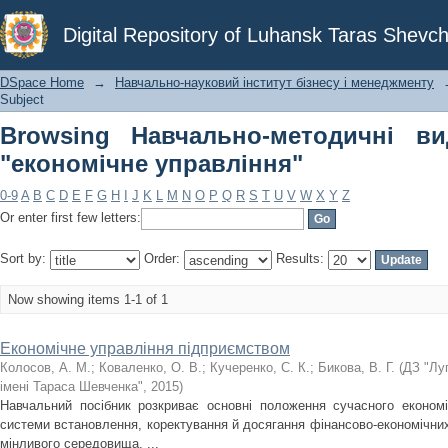
Browsing Навчально-методичні видан
Digital Repository of Luhansk Taras Shevch
DSpace Home
→
Навчально-науковий інститут бізнесу і менеджменту
Subject
Browsing Навчально-методичні ви
"економічне управління"
0-9
A
B
C
D
E
F
G
H
I
J
K
L
M
N
O
P
Q
R
S
T
U
V
W
X
Y
Z
Or enter first few letters:
Sort by:
Order:
Results:
Now showing items 1-1 of 1
Економічне управління підприємством
Колосов, А. М.
;
Коваленко, О. В.
;
Кучеренко, С. К.
;
Бикова, В. Г.
(
ДЗ "Лу
імені Тараса Шевченка"
,
2015
)
Навчальний посібник розкриває основні положення сучасного економі
системи встановлення, коректування й досягання фінансово-економічних 
мінливого середовища. ...