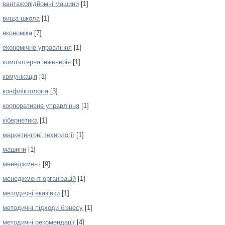
вантажопідйомні машини
[1]
вища школа
[1]
економіка
[7]
економічне управління
[1]
комп'ютерна інженерія
[1]
комунікація
[1]
конфліктологія
[3]
корпоративне управління
[1]
кібернетика
[1]
маркетингові технології
[1]
машини
[1]
менеджмент
[9]
менеджмент організацій
[1]
методичні вказівки
[1]
методичні підходи бізнесу
[1]
методичні рекомендації
[4]