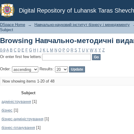
Browsing Навчально-методичні видан
Digital Repository of Luhansk Taras Shevch
DSpace Home
→
Навчально-науковий інститут бізнесу і менеджменту
Subject
Browsing Навчально-методичні видан
0-9
A
B
C
D
E
F
G
H
I
J
K
L
M
N
O
P
Q
R
S
T
U
V
W
X
Y
Z
Or enter first few letters:
Order:
Results:
Now showing items 1-20 of 48
Subject
адміністрування
[1]
бізнес
[1]
бізнес-адміністрування
[1]
бізнес-планування
[1]