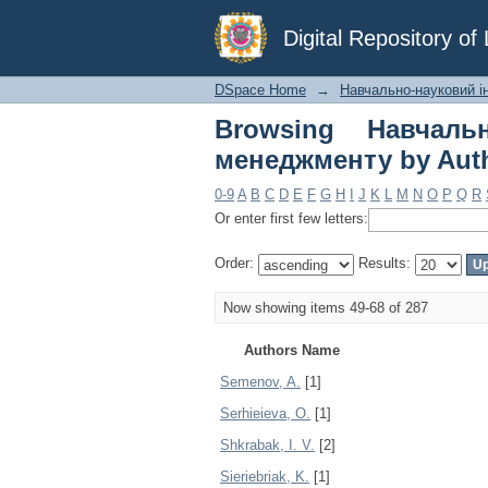
Browsing Навчально-
Digital Repository o
DSpace Home
→
Навчально-науковий і
Browsing Навчальн
менеджменту by Aut
0-9
A
B
C
D
E
F
G
H
I
J
K
L
M
N
O
P
Q
R
Or enter first few letters:
Order:
Results:
Now showing items 49-68 of 287
Authors Name
Semenov, A.
[1]
Serhieieva, O.
[1]
Shkrabak, І. V.
[2]
Sieriebriak, K.
[1]