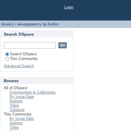
енту by Author
Login
 бізнесу і менеджменту by Author
Search DSpace
Search DSpace
This Community
Advanced Search
Browse
All of DSpace
Communities & Collections
By Issue Date
Authors
Titles
Subjects
This Community
By Issue Date
Authors
Titles