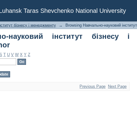
науковий інститут бізнесу і менеджм
f Luhansk Taras Shevchenko National University
нститут бізнесу і менеджменту
→
Browsing Навчально-науковий інститут
о-науковий інститут бізнесу і
hor
S
T
U
V
W
X
Y
Z
Previous Page
Next Page