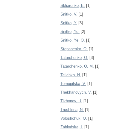
Skliarenko, E.
[1]
Snitko, V.
[1]
Snitko, Y.
[3]
Snitko, Ye.
[2]
Snitko, Ye. O.
[1]
Stepanenko, O.
[1]
Tatarchenko, O.
[3]
Tatarchenko, O. M.
[1]
Telichko, N.
[1]
Ternopilska, V.
[1]
Thekhanovych, V.
[1]
Tikhonov, U.
[1]
Trushkina, N.
[1]
Voloshchuk, O.
[1]
Zablodska, I.
[1]