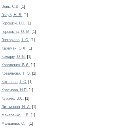
Вовк, С.В.
[1]
Голуб, Н. Б.
[1]
Горошкін, І.О.
[1]
Горошкіна, О. М.
[1]
Григор’єва, І. О.
[1]
Караман, О.Л.
[1]
Келаріу, О. В.
[1]
Коваленко, В.Є.
[1]
Ковальова, Т. О.
[1]
Котєнєва, І. С.
[1]
Краснова, Н.П.
[1]
Курило, В.С.
[1]
Литвинова, Н. А.
[1]
Макаренко, І. В.
[1]
Мальцева, О.І.
[1]