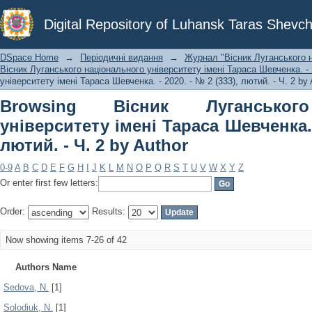
Browsing Вісник Луганського нац
Digital Repository of Luhansk Taras Shevch
Шевченка. - 2020. - № 2 (333), лютий. 
DSpace Home
→
Періодичні видання
→
Журнал "Вісник Луганського н
Вісник Луганського національного університету імені Тараса Шевченка. - 2
університету імені Тараса Шевченка. - 2020. - № 2 (333), лютий. - Ч. 2 by 
Browsing Вісник Луганського
університету імені Тараса Шевченка. -
лютий. - Ч. 2 by Author
0-9
A
B
C
D
E
F
G
H
I
J
K
L
M
N
O
P
Q
R
S
T
U
V
W
X
Y
Z
Or enter first few letters:
Order:
Results:
Now showing items 7-26 of 42
Authors Name
Sedova, N.
[1]
Solodiuk, N.
[1]