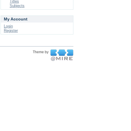
Titles
Subjects
My Account
Login
Register
Theme by