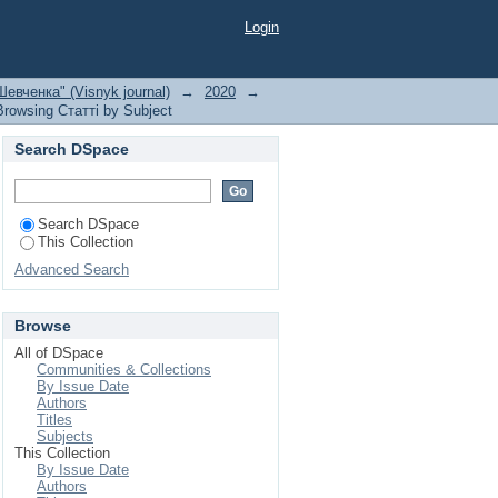
Login
евченка" (Visnyk journal)
→
2020
→
Browsing Статті by Subject
Search DSpace
Search DSpace
This Collection
Advanced Search
Browse
All of DSpace
Communities & Collections
By Issue Date
Authors
Titles
Subjects
This Collection
By Issue Date
Authors