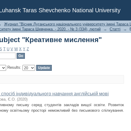
Subject "Креативне мислення"
f Luhansk Taras Shevchenko National University
→
Журнал "Вісник Луганського національного університету імені Тараса Ш
итету імені Тараса Шевченка. - 2020. - № 3 (334), лютий
→
Статті
→
Subject "Креативне мислення"
S
T
U
V
W
X
Y
Z
Results:
спосіб індивідуального навчання англійській мові
ова, Є.О.
(
2020
)
тивному письму серед студентів закладів вищої освіти. Розвиток
сному освітньому просторі неможливий без письмового спілкування.