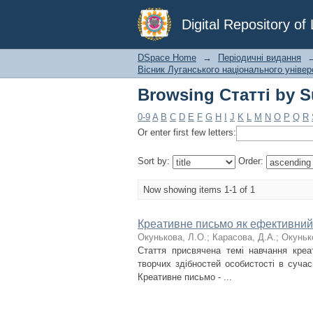
Browsing Статті by 
Digital Repository o
DSpace Home
→
Періодичні видання
Вісник Луганського національного універс
Browsing Статті by 
0-9
A
B
C
D
E
F
G
H
I
J
K
L
M
N
O
P
Q
R
Or enter first few letters:
Sort by:
Order:
Now showing items 1-1 of 1
Креативне письмо як ефективний 
Окунькова, Л.О.
;
Карасова, Д.А.
;
Окуньк
Стаття присвячена темі навчання креа
творчих здібностей особистості в суча
Креативне письмо - ...