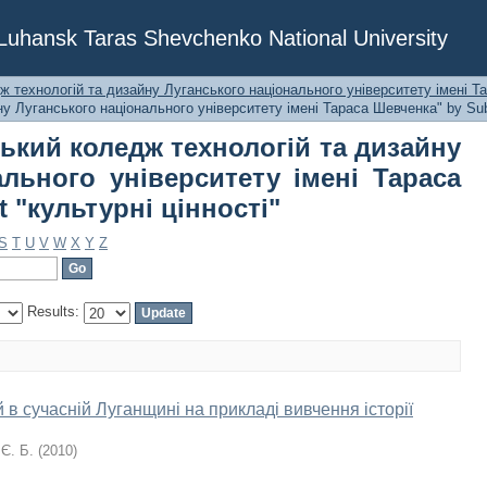
анський коледж технологій та ди
f Luhansk Taras Shevchenko National University
ерситету імені Тараса Шевченка" by
 технологій та дизайну Луганського національного університету імені Т
у Луганського національного університету імені Тараса Шевченка" by Sub
ький коледж технологій та дизайну
ального університету імені Тараса
 "культурні цінності"
S
T
U
V
W
X
Y
Z
Results:
в сучасній Луганщині на прикладі вивчення історії
Є. Б.
(
2010
)