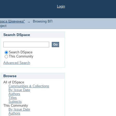
зайну Луганського
Login
 Subject "культурні
араса Шевченка"
→
Browsing ВП
ject
Search DSpace
Search DSpace
This Community
Advanced Search
Browse
All of DSpace
Communities & Collections
By Issue Date
Authors
Titles
Subjects
This Community
By Issue Date
Authors