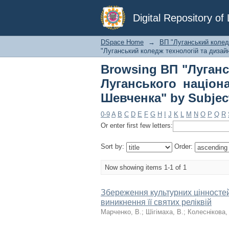
Browsing ВП "Луг
Digital Repository o
національного унів
цінності"
DSpace Home
→
ВП "Луганський коледж
"Луганський коледж технологій та дизайн
Browsing ВП "Луганс
Луганського націон
Шевченка" by Subject
0-9
A
B
C
D
E
F
G
H
I
J
K
L
M
N
O
P
Q
R
Or enter first few letters:
Sort by:
Order:
Now showing items 1-1 of 1
Збереження культурних цінностей 
виникнення її святих реліквій
Марченко, В.
;
Шігімаха, В.
;
Колеснікова, 