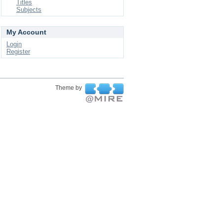
Titles
Subjects
My Account
Login
Register
Theme by