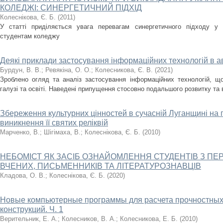
КОЛЕДЖІ: СИНЕРГЕТИЧНИЙ ПІДХІД
Колеснікова, Є. Б.
(
2011
)
У статті приділяється увага перевагам синергетичного підходу у 
студентам коледжу
Деякі приклади застосування інформаційних технологій в авт
Бурдун, В. В.
;
Ревякіна, О. О.
;
Колесникова, Є. В.
(
2021
)
Зроблено огляд та аналіз застосування інформаційних технологій, щ
галузі та освіті. Наведені припущення стосовно подальшого розвитку та
Збереження культурних цінностей в сучасній Луганщині на п
виникнення її святих реліквій
Марченко, В.
;
Шігімаха, В.
;
Колеснікова, Є. Б.
(
2010
)
НЕБОМІСТ ЯК ЗАСІБ ОЗНАЙОМЛЕННЯ СТУДЕНТІВ З 
ВЧЕНИХ, ПИСЬМЕННИКІВ ТА ЛІТЕРАТУРОЗНАВЦІВ
Кладова, О. В.
;
Колеснікова, Є. Б.
(
2020
)
Новые компьютерные программы для расчета прочностных
конструкций. Ч. 1
Верительник, Е. А.
;
Колесников, В. А.
;
Колесникова, Е. Б.
(
2010
)