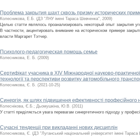
Проблема закрытия шахт сквозь призму исторических прим
Колесникова, Е.Б.
(
ДЗ "ЛНУ імені Тараса Шевченка"
,
2009
)
Целью статти являлось проанализировать некоторый опыт закрытия уг
В частности, акцентировать внимание на историческом примере закрыт
власти Маргарет Тэтчер.
Психолого-педагогическая помощь семье
Колесникова, Е. Б.
(
2009
)
Сертифікат учасника в ХІV Міжнародної науково-практичної
технології та перспективи розвитку автомобільного транспо
Колесникова, Є. Б.
(
2021-10-25
)
Синергія, як шлях підвищення ефективності професійного 
Колеснікова, Є.Б.
;
Дьомушкіна, Ю.В.
(
2011
)
У статті приділяється увага перевагам синергетичного підходу у професі
Сучасні тенденціі при викладанні нових дисциплін
Колесникова, Є.
(
ДЗ "Луганський національний університет імені Тараса