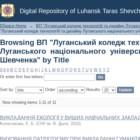
Browsing ВП "Луганський коледж
Digital Repository of Luhansk Taras Shevch
національного університету імені Та
DSpace Home
→
ВП "Луганський коледж технологій та дизайну Лугансь
"Луганський коледж технологій та дизайну Луганського національного уні
Browsing ВП "Луганський коледж тех
Луганського національного універс
Шевченка" by Title
0-9
A
B
C
D
E
F
G
H
I
J
K
L
M
N
O
P
Q
R
S
T
U
V
W
X
Y
Z
Or enter first few letters:
Sort by:
Order:
Results:
Now showing items 1-11 of 11
ВИКЛАДАННЯ ЕКОЛОГІЇ У ВИЩИХ НАВЧАЛЬНИХ ЗАКЛАДАХ
Колеснікова, Є. Б.
(
СНУ ім. В. Даля
,
2010
)
ВИХОВАННЯ ПАТРІОТИЗМУ ПРИ ВИКЛАДАННІ ГУМАНІТ