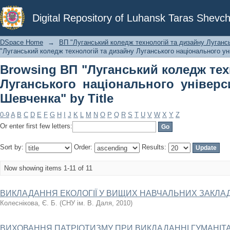
Browsing ВП "Луганський коледж
Digital Repository of Luhansk Taras Shevch
національного університету імені Та
DSpace Home
→
ВП "Луганський коледж технологій та дизайну Лугансь
"Луганський коледж технологій та дизайну Луганського національного уні
Browsing ВП "Луганський коледж тех
Луганського національного універс
Шевченка" by Title
0-9
A
B
C
D
E
F
G
H
I
J
K
L
M
N
O
P
Q
R
S
T
U
V
W
X
Y
Z
Or enter first few letters:
Sort by:
Order:
Results:
Now showing items 1-11 of 11
ВИКЛАДАННЯ ЕКОЛОГІЇ У ВИЩИХ НАВЧАЛЬНИХ ЗАКЛАДАХ
Колеснікова, Є. Б.
(
СНУ ім. В. Даля
,
2010
)
ВИХОВАННЯ ПАТРІОТИЗМУ ПРИ ВИКЛАДАННІ ГУМАНІТ