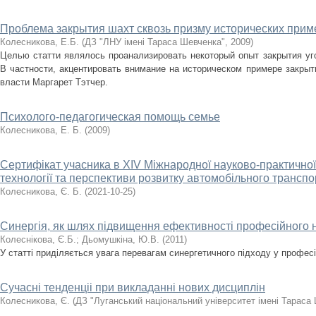
Проблема закрытия шахт сквозь призму исторических прим
Колесникова, Е.Б.
(
ДЗ "ЛНУ імені Тараса Шевченка"
,
2009
)
Целью статти являлось проанализировать некоторый опыт закрытия уг
В частности, акцентировать внимание на историческом примере закрыт
власти Маргарет Тэтчер.
Психолого-педагогическая помощь семье
Колесникова, Е. Б.
(
2009
)
Сертифікат учасника в ХІV Міжнародної науково-практичної
технології та перспективи розвитку автомобільного транспо
Колесникова, Є. Б.
(
2021-10-25
)
Синергія, як шлях підвищення ефективності професійного 
Колеснікова, Є.Б.
;
Дьомушкіна, Ю.В.
(
2011
)
У статті приділяється увага перевагам синергетичного підходу у професі
Сучасні тенденціі при викладанні нових дисциплін
Колесникова, Є.
(
ДЗ "Луганський національний університет імені Тараса