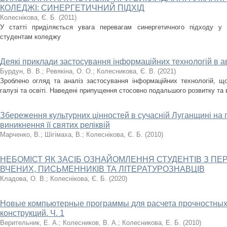
КОЛЕДЖІ: СИНЕРГЕТИЧНИЙ ПІДХІД
Колеснікова, Є. Б.
(
2011
)
У статті приділяється увага перевагам синергетичного підходу у 
студентам коледжу
Деякі приклади застосування інформаційних технологій в авт
Бурдун, В. В.
;
Ревякіна, О. О.
;
Колесникова, Є. В.
(
2021
)
Зроблено огляд та аналіз застосування інформаційних технологій, щ
галузі та освіті. Наведені припущення стосовно подальшого розвитку та
Збереження культурних цінностей в сучасній Луганщині на п
виникнення її святих реліквій
Марченко, В.
;
Шігімаха, В.
;
Колеснікова, Є. Б.
(
2010
)
НЕБОМІСТ ЯК ЗАСІБ ОЗНАЙОМЛЕННЯ СТУДЕНТІВ З 
ВЧЕНИХ, ПИСЬМЕННИКІВ ТА ЛІТЕРАТУРОЗНАВЦІВ
Кладова, О. В.
;
Колеснікова, Є. Б.
(
2020
)
Новые компьютерные программы для расчета прочностных
конструкций. Ч. 1
Верительник, Е. А.
;
Колесников, В. А.
;
Колесникова, Е. Б.
(
2010
)