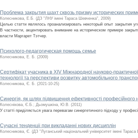
Проблема закрытия шахт сквозь призму исторических прим
Колесникова, Е.Б.
(
ДЗ "ЛНУ імені Тараса Шевченка"
,
2009
)
Целью статти являлось проанализировать некоторый опыт закрытия уг
В частности, акцентировать внимание на историческом примере закрыт
власти Маргарет Тэтчер.
Психолого-педагогическая помощь семье
Колесникова, Е. Б.
(
2009
)
Сертифікат учасника в ХІV Міжнародної науково-практичної
технології та перспективи розвитку автомобільного транспо
Колесникова, Є. Б.
(
2021-10-25
)
Синергія, як шлях підвищення ефективності професійного 
Колеснікова, Є.Б.
;
Дьомушкіна, Ю.В.
(
2011
)
У статті приділяється увага перевагам синергетичного підходу у професі
Сучасні тенденціі при викладанні нових дисциплін
Колесникова, Є.
(
ДЗ "Луганський національний університет імені Тараса