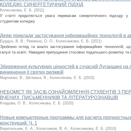
КОЛЕДЖІ: СИНЕРГЕТИЧНИЙ ПІДХІД
Колеснікова, Є. Б.
(
2011
)
У статті приділяється увага перевагам синергетичного підходу у 
студентам коледжу
Деякі приклади застосування інформаційних технологій в авт
Бурдун, В. В.
;
Ревякіна, О. О.
;
Колесникова, Є. В.
(
2021
)
Зроблено огляд та аналіз застосування інформаційних технологій, щ
галузі та освіті. Наведені припущення стосовно подальшого розвитку та
Збереження культурних цінностей в сучасній Луганщині на п
виникнення її святих реліквій
Марченко, В.
;
Шігімаха, В.
;
Колеснікова, Є. Б.
(
2010
)
НЕБОМІСТ ЯК ЗАСІБ ОЗНАЙОМЛЕННЯ СТУДЕНТІВ З 
ВЧЕНИХ, ПИСЬМЕННИКІВ ТА ЛІТЕРАТУРОЗНАВЦІВ
Кладова, О. В.
;
Колеснікова, Є. Б.
(
2020
)
Новые компьютерные программы для расчета прочностных
конструкций. Ч. 1
Верительник, Е. А.
;
Колесников, В. А.
;
Колесникова, Е. Б.
(
2010
)