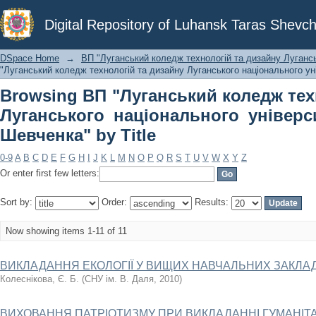
Browsing ВП "Луганський коледж
Digital Repository of Luhansk Taras Shevch
національного університету імені Та
DSpace Home
→
ВП "Луганський коледж технологій та дизайну Лугансь
"Луганський коледж технологій та дизайну Луганського національного уні
Browsing ВП "Луганський коледж тех
Луганського національного універс
Шевченка" by Title
0-9
A
B
C
D
E
F
G
H
I
J
K
L
M
N
O
P
Q
R
S
T
U
V
W
X
Y
Z
Or enter first few letters:
Sort by:
Order:
Results:
Now showing items 1-11 of 11
ВИКЛАДАННЯ ЕКОЛОГІЇ У ВИЩИХ НАВЧАЛЬНИХ ЗАКЛАДАХ
Колеснікова, Є. Б.
(
СНУ ім. В. Даля
,
2010
)
ВИХОВАННЯ ПАТРІОТИЗМУ ПРИ ВИКЛАДАННІ ГУМАНІТ