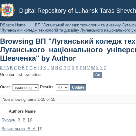
Browsing ВП "Луганський коледж
Digital Repository of Luhansk Taras Shevch
національного університету імені Та
DSpace Home
→
ВП "Луганський коледж технологій та дизайну Лугансь
"Луганський коледж технологій та дизайну Луганського національного ун
Browsing ВП "Луганський коледж тех
Луганського національного універс
Шевченка" by Author
0-9
A
B
C
D
E
F
G
H
I
J
K
L
M
N
O
P
Q
R
S
T
U
V
W
X
Y
Z
Or enter first few letters:
Order:
Results:
Now showing items 1-15 of 15
Authors Name
Бурдун, В. В.
[1]
Верительник, Е. А.
[1]