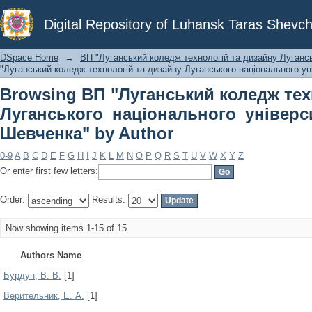
Browsing ВП "Луганський коледж
Digital Repository of Luhansk Taras Shevch
національного університету імені Та
DSpace Home
→
ВП "Луганський коледж технологій та дизайну Лугансь
"Луганський коледж технологій та дизайну Луганського національного ун
Browsing ВП "Луганський коледж тех
Луганського національного універс
Шевченка" by Author
0-9
A
B
C
D
E
F
G
H
I
J
K
L
M
N
O
P
Q
R
S
T
U
V
W
X
Y
Z
Or enter first few letters:
Order:
Results:
Now showing items 1-15 of 15
Authors Name
Бурдун, В. В.
[1]
Верительник, Е. А.
[1]