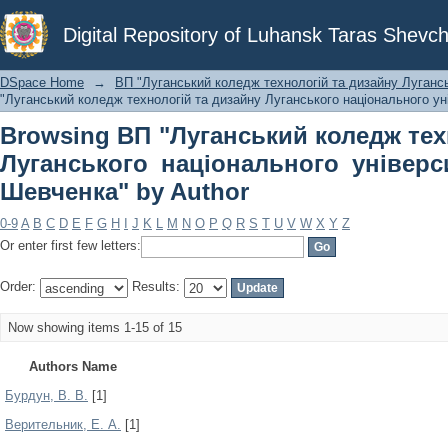
Browsing ВП "Луганський коледж
Digital Repository of Luhansk Taras Shevch
національного університету імені Та
DSpace Home
→
ВП "Луганський коледж технологій та дизайну Лугансь
"Луганський коледж технологій та дизайну Луганського національного ун
Browsing ВП "Луганський коледж тех
Луганського національного універс
Шевченка" by Author
0-9
A
B
C
D
E
F
G
H
I
J
K
L
M
N
O
P
Q
R
S
T
U
V
W
X
Y
Z
Or enter first few letters:
Order:
Results:
Now showing items 1-15 of 15
Authors Name
Бурдун, В. В.
[1]
Верительник, Е. А.
[1]