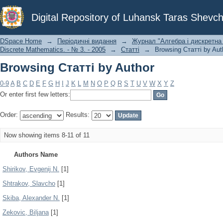
Browsing Статті by Author
Digital Repository of Luhansk Taras Shevch
DSpace Home
→
Періодичні видання
→
Журнал "Алгебра і дискретна 
Discrete Mathematics. - № 3. - 2005
→
Статті
→
Browsing Статті by Aut
Browsing Статті by Author
0-9
A
B
C
D
E
F
G
H
I
J
K
L
M
N
O
P
Q
R
S
T
U
V
W
X
Y
Z
Or enter first few letters:
Order:
Results:
Now showing items 8-11 of 11
Authors Name
Shirikov, Evgenij N.
[1]
Shtrakov, Slavcho
[1]
Skiba, Alexander N.
[1]
Zekoviс, Biljana
[1]