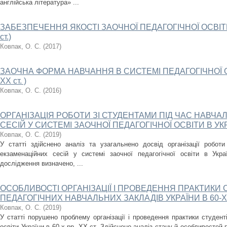
англійська література» ...
ЗАБЕЗПЕЧЕННЯ ЯКОСТІ ЗАОЧНОЇ ПЕДАГОГІЧНОЇ ОСВІТИ В 
ст.)
Ковпак, О. С.
(
2017
)
ЗАОЧНА ФОРМА НАВЧАННЯ В СИСТЕМІ ПЕДАГОГІЧНОЇ ОСВІ
ХХ ст. )
Ковпак, О. С.
(
2016
)
ОРГАНІЗАЦІЯ РОБОТИ ЗІ СТУДЕНТАМИ ПІД ЧАС НАВЧ
СЕСІЙ У СИСТЕМІ ЗАОЧНОЇ ПЕДАГОГІЧНОЇ ОСВІТИ В УКРАЇНІ
Ковпак, О. С.
(
2019
)
У статті здійснено аналіз та узагальнено досвід організації робот
екзаменаційних сесій у системі заочної педагогічної освіти в Укра
дослідження визначено, ...
ОСОБЛИВОСТІ ОРГАНІЗАЦІЇ І ПРОВЕДЕННЯ ПРАКТИКИ 
ПЕДАГОГІЧНИХ НАВЧАЛЬНИХ ЗАКЛАДІВ УКРАЇНИ В 60-Х
Ковпак, О. С.
(
2019
)
У статті порушено проблему організації і проведення практики студенті
освіти України в 60-х рр. ХХ ст. Здійснено аналіз стану й особливостей 