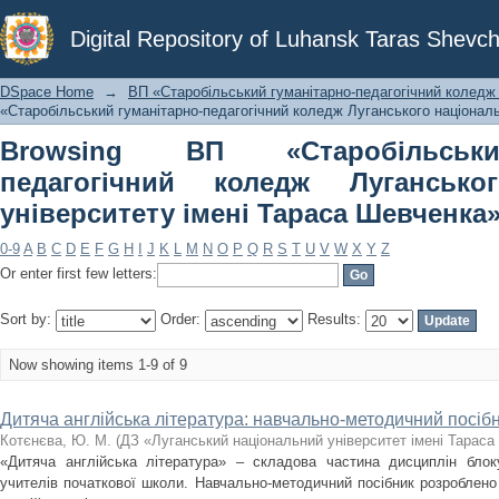
Browsing ВП «Старобільський гуман
Digital Repository of Luhansk Taras Shevch
національного університету імені Та
DSpace Home
→
ВП «Старобільський гуманітарно-педагогічний коледж 
«Старобільський гуманітарно-педагогічний коледж Луганського національн
Browsing ВП «Старобільськи
педагогічний коледж Лугансько
університету імені Тараса Шевченка» 
0-9
A
B
C
D
E
F
G
H
I
J
K
L
M
N
O
P
Q
R
S
T
U
V
W
X
Y
Z
Or enter first few letters:
Sort by:
Order:
Results:
Now showing items 1-9 of 9
Дитяча англійська література: навчально-методичний посіб
Котєнєва, Ю. М.
(
ДЗ «Луганський національний університет імені Тарас
«Дитяча англійська література» – складова частина дисциплін блоку
учителів початкової школи. Навчально-методичний посібник розроблено