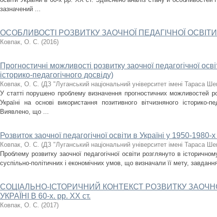
зазначений ...
ОСОБЛИВОСТІ РОЗВИТКУ ЗАОЧНОЇ ПЕДАГІЧНОЇ ОСВІТИ В УК
Ковпак, О. С.
(
2016
)
Прогностичні можливості розвитку заочної педагогічної освіт
історико-педагогічного досвіду)
Ковпак, О. С.
(
ДЗ "Луганський національний університет імені Тараса Ше
У статті порушено проблему визначення прогностичних можливостей роз
Україні на основі використання позитивного вітчизняного історико-пе
Виявлено, що ...
Розвиток заочної педагогічної освіти в Україні у 1950-1980-х
Ковпак, О. С.
(
ДЗ "Луганський національний університет імені Тараса Ше
Проблему розвитку заочної педагогічної освіти розглянуто в історичному
суспільно-політичних і економічних умов, що визначали її мету, завдання,
СОЦІАЛЬНО-ІСТОРИЧНИЙ КОНТЕКСТ РОЗВИТКУ ЗАОЧНОЇ
УКРАЇНІ В 60-х. рр. ХХ ст.
Ковпак, О. С.
(
2017
)