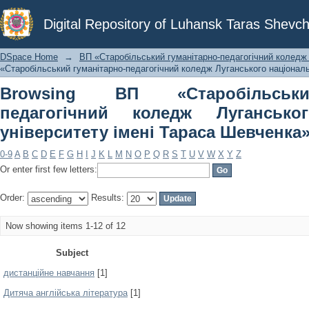
Browsing ВП «Старобільський гуман
Digital Repository of Luhansk Taras Shevch
національного університету імені Та
DSpace Home
→
ВП «Старобільський гуманітарно-педагогічний коледж 
«Старобільський гуманітарно-педагогічний коледж Луганського національ
Browsing ВП «Старобільськи
педагогічний коледж Лугансько
університету імені Тараса Шевченка»
0-9
A
B
C
D
E
F
G
H
I
J
K
L
M
N
O
P
Q
R
S
T
U
V
W
X
Y
Z
Or enter first few letters:
Order:
Results:
Now showing items 1-12 of 12
Subject
дистанційне навчання
[1]
Дитяча англійська література
[1]