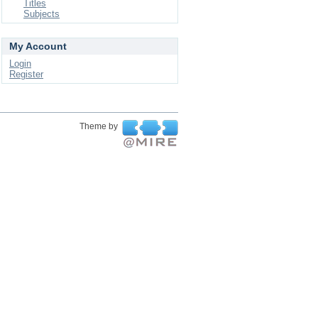
Titles
Subjects
My Account
Login
Register
Theme by