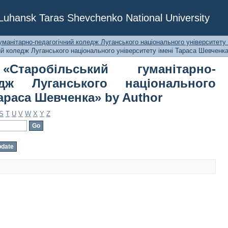
більський гуманітарно-педагогічний
f Luhansk Taras Shevchenko National University
рситету імені Тараса Шевченка» by A
уманітарно-педагогічний коледж Луганського національного університету
ий коледж Луганського національного університету імені Тараса Шевченка
таробільський гуманітарно-
едж Луганського національного
Тараса Шевченка» by Author
S
T
U
V
W
X
Y
Z