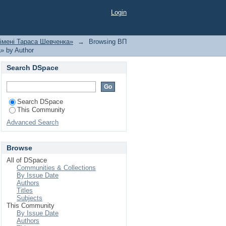
 коледж Луганського
Login
uthor
 імені Тараса Шевченка»
→
Browsing ВП
» by Author
Search DSpace
Search DSpace
This Community
Advanced Search
Browse
All of DSpace
Communities & Collections
By Issue Date
Authors
Titles
Subjects
This Community
By Issue Date
Authors