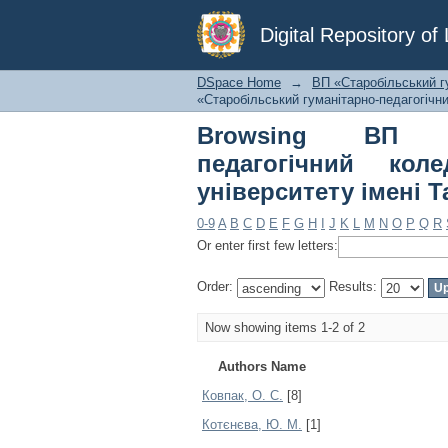
Browsing ВП «Старо
Digital Repository o
національного уніве
DSpace Home
→
ВП «Старобільський г
«Старобільський гуманітарно-педагогічн
Browsing ВП «С
педагогічний кол
університету імені 
0-9
A
B
C
D
E
F
G
H
I
J
K
L
M
N
O
P
Q
R
Or enter first few letters:
Order:
Results:
Now showing items 1-2 of 2
Authors Name
Ковпак, О. С.
[8]
Котєнєва, Ю. М.
[1]