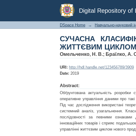
СУЧАСНА КЛАСИФІ
Digital Repository o
ІННОВАЦІЙНИХ ТОВ
DSpace Home
→
Навчально-науковий і
СУЧАСНА КЛАСИФІ
ЖИТТЄВИМ ЦИКЛОМ 
Омельченко, Н. В.
;
Браїлко, А. 
URI:
http://hdl.handle.net/123456789/3909
Date:
2019
Abstract:
Обґрунтована актуальність розробки с
оперативне управління даними про такі
Під час дослідження використані теорет
системний аналіз, узагальнення. Класи
послідовності за певними ознаками 
інноваційних товарів і сприяє подальшо
управлінні життєвим циклом нового проду