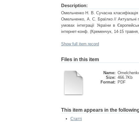
Description:
Омельченко Н. В. Сучасна класифікація 
Омельченко, А. С. Браїлко // Актуальні 
умовах інтеграції України в Європейсь
інтернет-конф. (Кременчук, 14-15 травня,
Show full item record
Files in this item
Name:
Omelchenko
Size:
466.7Kb
Format:
PDF
This item appears in the following
Статті