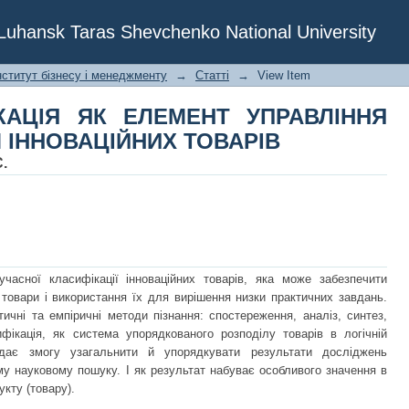
КАЦІЯ ЯК ЕЛЕМЕНТ УПРАВЛІННЯ
f Luhansk Taras Shevchenko National University
АРІВ
нститут бізнесу і менеджменту
→
Статті
→
View Item
КАЦІЯ ЯК ЕЛЕМЕНТ УПРАВЛІННЯ
ІННОВАЦІЙНИХ ТОВАРІВ
С.
учасної класифікації інноваційних товарів, яка може забезпечити
 товари і використання їх для вирішення низки практичних завдань.
ичні та емпіричні методи пізнання: спостереження, аналіз, синтез,
фікація, як система упорядкованого розподілу товарів в логічній
дає змогу узагальнити й упорядкувати результати досліджень
му науковому пошуку. І як результат набуває особливого значення в
кту (товару).