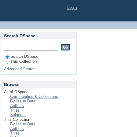
 ЖИТТЄВИМ ЦИКЛОМ
Login
Search DSpace
Search DSpace
This Collection
Advanced Search
Browse
All of DSpace
Communities & Collections
By Issue Date
Authors
Titles
Subjects
This Collection
By Issue Date
Authors
Titles