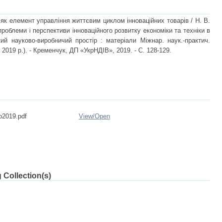
як елемент управління життєвим циклом інноваційних товарів / Н. В.
проблеми і перспективи інноваційного розвитку економіки та техніки в
кий науково-виробничий простір : матеріали Міжнар. наук.-практич.
 2019 р.). - Кременчук, ДП «УкрНДІВ», 2019. - С. 128-129.
2019.pdf
View/
Open
 Collection(s)