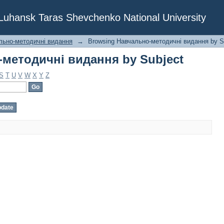
методичні видання by Subject
f Luhansk Taras Shevchenko National University
льно-методичні видання
→
Browsing Навчально-методичні видання by S
методичні видання by Subject
S
T
U
V
W
X
Y
Z