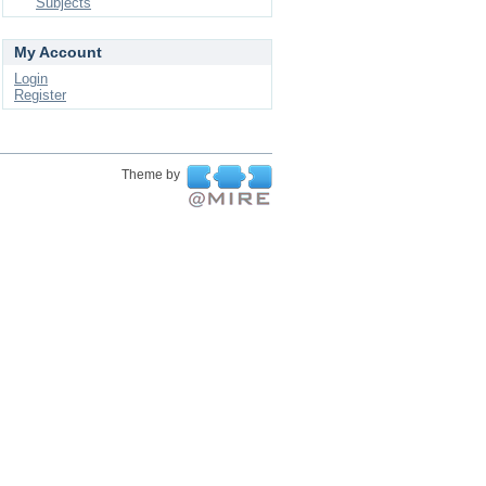
Subjects
My Account
Login
Register
Theme by