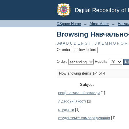
Browsing Навчально-
Digital Repository o
DSpace Home
→
Alma Mater
→
Навча
Browsing Навчально-
0-9
A
B
C
D
E
F
G
H
I
J
K
L
M
N
O
P
Q
R
Or enter first few letters:
Order:
Results:
Now showing items 1-4 of 4
Subject
вищі навчальні заклади
[1]
лідерські якості
[1]
студенти
[1]
студентське самоврядування
[1]