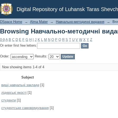
Browsing Навчально-методичні видан
Digital Repository of Luhansk Taras Shevch
DSpace Home
→
Alma Mater
→
Навчально-методичні видання
→
Bro
Browsing Навчально-методичні видан
0-9
A
B
C
D
E
F
G
H
I
J
K
L
M
N
O
P
Q
R
S
T
U
V
W
X
Y
Z
Or enter first few letters:
Order:
Results:
Now showing items 1-4 of 4
Subject
вищі навчальні заклади
[1]
лідерські якості
[1]
студенти
[1]
студентське самоврядування
[1]