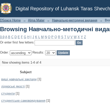
Browsing Навчально-методичні видан
Digital Repository of Luhansk Taras Shevch
DSpace Home
→
Alma Mater
→
Навчально-методичні видання
→
Bro
Browsing Навчально-методичні видан
0-9
A
B
C
D
E
F
G
H
I
J
K
L
M
N
O
P
Q
R
S
T
U
V
W
X
Y
Z
Or enter first few letters:
Order:
Results:
Now showing items 1-4 of 4
Subject
вищі навчальні заклади
[1]
лідерські якості
[1]
студенти
[1]
студентське самоврядування
[1]