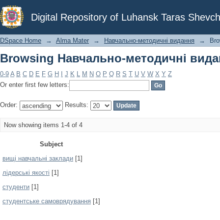
Browsing Навчально-методичні видан
Digital Repository of Luhansk Taras Shevch
DSpace Home
→
Alma Mater
→
Навчально-методичні видання
→
Bro
Browsing Навчально-методичні видан
0-9
A
B
C
D
E
F
G
H
I
J
K
L
M
N
O
P
Q
R
S
T
U
V
W
X
Y
Z
Or enter first few letters:
Order:
Results:
Now showing items 1-4 of 4
Subject
вищі навчальні заклади
[1]
лідерські якості
[1]
студенти
[1]
студентське самоврядування
[1]