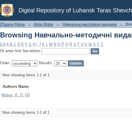
Browsing Навчально-методичні вида
Digital Repository of Luhansk Taras Shevch
DSpace Home
→
Alma Mater
→
Навчально-методичні видання
→
Bro
Browsing Навчально-методичні вида
0-9
A
B
C
D
E
F
G
H
I
J
K
L
M
N
O
P
Q
R
S
T
U
V
W
X
Y
Z
Or enter first few letters:
Order:
Results:
Now showing items 1-1 of 1
Authors Name
Мороз, В. П.
[1]
Now showing items 1-1 of 1