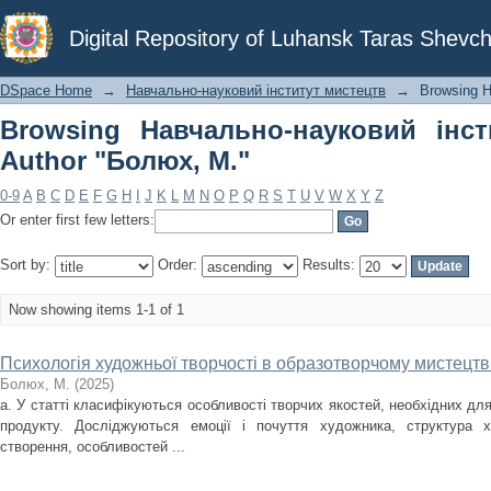
Browsing Навчально-науковий інстит
Digital Repository of Luhansk Taras Shevch
DSpace Home
→
Навчально-науковий інститут мистецтв
→
Browsing Н
Browsing Навчально-науковий інс
Author "Болюх, М."
0-9
A
B
C
D
E
F
G
H
I
J
K
L
M
N
O
P
Q
R
S
T
U
V
W
X
Y
Z
Or enter first few letters:
Sort by:
Order:
Results:
Now showing items 1-1 of 1
Психологія художньої творчості в образотворчому мистецтв
Болюх, М.
(
2025
)
а. У статті класифікуються особливості творчих якостей, необхідних дл
продукту. Досліджуються емоції і почуття художника, структура х
створення, особливостей ...