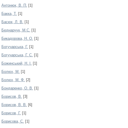
Антонюк, В. П.
[1]
Бакка, Т.
[1]
Басюк, Л. В.
[1]
Беднарчук, М.С.
[1]
Бикадорова, Н. О.
[1]
Богучарська, Г.
[1]
Богучарська, Г. С.
[1]
Божинський, Н. І.
[1]
Болюх, М.
[1]
Болюх, М. Ф.
[2]
Бондаренко, О. В.
[1]
Борисов, В.
[3]
Борисов, В. В.
[6]
Борисов, Г.
[1]
Борисова, C.
[1]