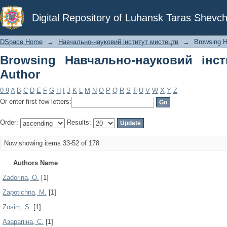
Browsing Навчально-науковий інстит
Digital Repository of Luhansk Taras Shevch
DSpace Home
→
Навчально-науковий інститут мистецтв
→
Browsing Н
Browsing Навчально-науковий інс
Author
0-9
A
B
C
D
E
F
G
H
I
J
K
L
M
N
O
P
Q
R
S
T
U
V
W
X
Y
Z
Or enter first few letters:
Order:
Results:
Now showing items 33-52 of 178
Authors Name
Zadorina, O.
[1]
Zapotichna, M.
[1]
Zosim, S.
[1]
Азарапіна, C.
[1]