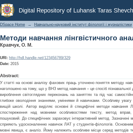
Методи навчання лінгвістичного анал
Digital Repository of Luhansk Taras Shevch
DSpace Home
→
Навчально-науковий інститут філології і журналістики
Методи навчання лінгвістичного анал
Кравчук, О. М.
URI:
http://hdl.handle.net/123456789/329
Date:
2015
Abstract:
У статті на основі аналізу фахових праць уточнено поняття методу навч
наголошено на тому, що у ВНЗ метод навчання – це спосіб пізнавальної 
вироблення світоглядних переконань на заняттях та під час самостійн
глибоке оволодіння знаннями, уміннями й навичками. Особливу увагу
вищій школі. Автор виділяє основні й специфічні методи навчання Л
спостереження над мовними особливостями тексту, метод вправ, 
пошуковий. До специфічних зараховує інтерактивний метод. Зазначені м
сприяють удосконаленню навичок ЛАТ у студентів-філологів. Основним
мовні явища, є аналіз. Йому належить особливе місце серед методів т