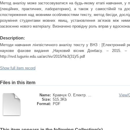
Метод аналізу може застосовуватися на будь-якому етапі навчання, у 
(лекційних, практичних, лабораторних), а також у самостійній та дос
спостереження над мовними особливостями тексту, метод бесіди, досл
розуміння студентами мовних явищ, установлення зв’язків між ними
засвоєнню нового матеріалу. Визначено провідну роль вправ у вдоскона
Description:
Методи навчання лінгвістичного аналізу тексту у ВНЗ : [Електронний ре
наукове фахове видання „Науковий вісник Донбасу. ‒ 2015. 
http://nvd.luguniv.edu.ua/archiv/2015/№3(31)/5.pdf
Show full item record
Files in this item
Name:
Кравчук О. Електр. ...
View/
Size:
515.3Kb
Format:
PDF
This item appears in the following Collection(s)