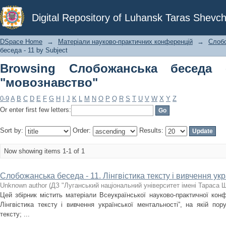
Browsing Слобожанська беседа - 11 
Digital Repository of Luhansk Taras Shevch
DSpace Home
→
Матеріали науково-практичних конференцій
→
Слоб
беседа - 11 by Subject
Browsing Слобожанська беседа 
"мовознавство"
0-9
A
B
C
D
E
F
G
H
I
J
K
L
M
N
O
P
Q
R
S
T
U
V
W
X
Y
Z
Or enter first few letters:
Sort by:
Order:
Results:
Now showing items 1-1 of 1
Слобожанська беседа - 11. Лінгвістика тексту і вивчення ук
Unknown author
(
ДЗ "Луганський національний університет імені Тараса 
Цей збірник містить матеріали Всеукраїнської науково-практичної кон
Лінгвістика тексту і вивчення української ментальності”, на якій пор
тексту; ...