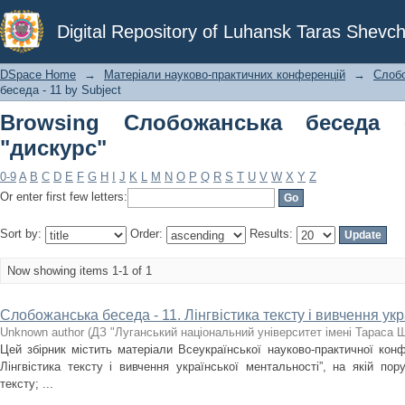
Browsing Слобожанська беседа - 11 b
Digital Repository of Luhansk Taras Shevch
DSpace Home
→
Матеріали науково-практичних конференцій
→
Слоб
беседа - 11 by Subject
Browsing Слобожанська беседа 
"дискурс"
0-9
A
B
C
D
E
F
G
H
I
J
K
L
M
N
O
P
Q
R
S
T
U
V
W
X
Y
Z
Or enter first few letters:
Sort by:
Order:
Results:
Now showing items 1-1 of 1
Слобожанська беседа - 11. Лінгвістика тексту і вивчення ук
Unknown author
(
ДЗ "Луганський національний університет імені Тараса 
Цей збірник містить матеріали Всеукраїнської науково-практичної кон
Лінгвістика тексту і вивчення української ментальності”, на якій пор
тексту; ...