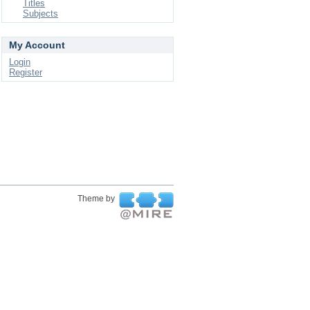
Titles
Subjects
My Account
Login
Register
Theme by