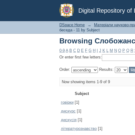
Browsing Слобожансь
Digital Repository o
DSpace Home
→
Матеріали науково-пр
беседа - 11 by Subject
Browsing Слобожансь
0-9
A
B
C
D
E
F
G
H
I
J
K
L
M
N
O
P
Q
R
Or enter first few letters:
Order:
Results:
Now showing items 1-9 of 9
Subject
говірки
[1]
дискурс
[1]
дискусія
[1]
літературознавство
[1]