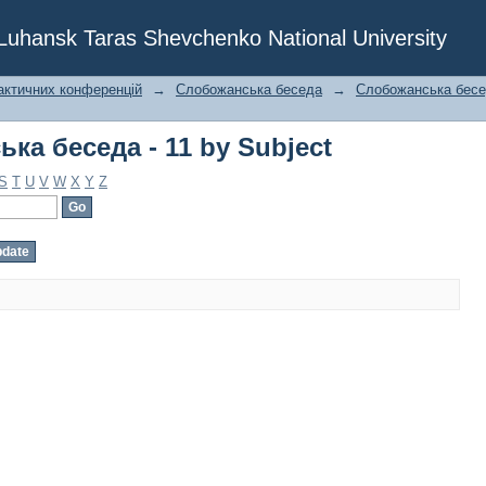
ка беседа - 11 by Subject
f Luhansk Taras Shevchenko National University
актичних конференцій
→
Слобожанська беседа
→
Слобожанська бесед
ка беседа - 11 by Subject
S
T
U
V
W
X
Y
Z