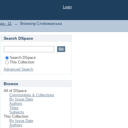
Login
а - 11
→
Browsing Слобожанська
Search DSpace
Search DSpace
This Collection
Advanced Search
Browse
All of DSpace
Communities & Collections
By Issue Date
Authors
Titles
Subjects
This Collection
By Issue Date
Authors