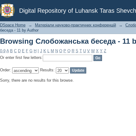
Browsing Слобожанська беседа - 11 b
Digital Repository of Luhansk Taras Shevch
DSpace Home
→
Матеріали науково-практичних конференцій
→
Слоб
беседа - 11 by Author
Browsing Слобожанська беседа - 11 b
0-9
A
B
C
D
E
F
G
H
I
J
K
L
M
N
O
P
Q
R
S
T
U
V
W
X
Y
Z
Or enter first few letters:
Order:
Results:
Sorry, there are no results for this browse.