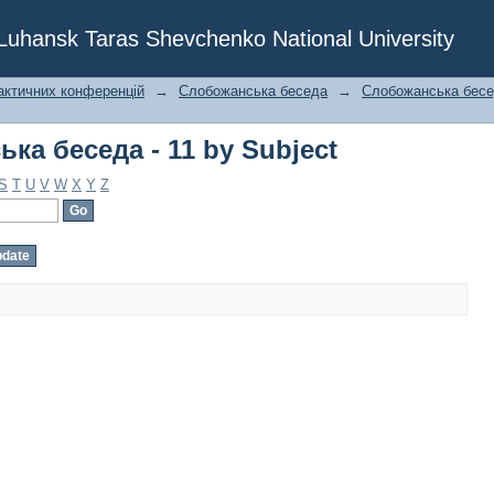
ка беседа - 11 by Subject
f Luhansk Taras Shevchenko National University
актичних конференцій
→
Слобожанська беседа
→
Слобожанська бесед
ка беседа - 11 by Subject
S
T
U
V
W
X
Y
Z