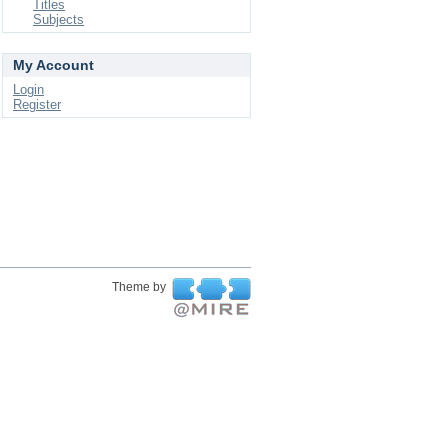
Titles
Subjects
My Account
Login
Register
Theme by