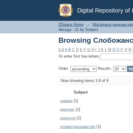
Browsing Слобожансь
Digital Repository o
DSpace Home
→
Матеріали науково-пр
беседа - 11 by Subject
Browsing Слобожансь
0-9
A
B
C
D
E
F
G
H
I
J
K
L
M
N
O
P
Q
R
Or enter first few letters:
Order:
Results:
Now showing items 1-9 of 9
Subject
говірки
[1]
дискурс
[1]
дискусія
[1]
літературознавство
[1]