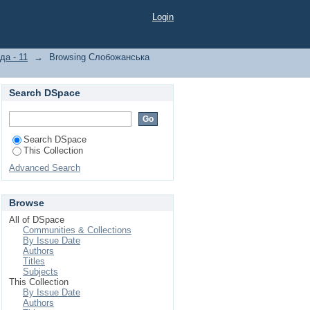
Login
а - 11
→
Browsing Слобожанська
Search DSpace
Search DSpace
This Collection
Advanced Search
Browse
All of DSpace
Communities & Collections
By Issue Date
Authors
Titles
Subjects
This Collection
By Issue Date
Authors