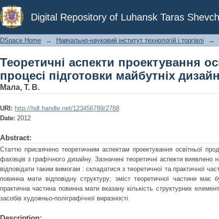
Теоретичні аспекти проектування о
Digital Repository of Luhansk Taras Shevch
майбутніх дизайнерів
DSpace Home
→
Навчально-науковий інститут технологій і торгівлі
→
Теоретичні аспекти проектування осв
процесі підготовки майбутніх дизай
Мала, Т. В.
URI:
http://hdl.handle.net/123456789/2788
Date:
2012
Abstract:
Статтю присвячено теоретичним аспектам проектування освітньої проду
фахівців з графічного дизайну. Зазначені теоретичні аспекти виявлено н
відповідати таким вимогам : складатися з теоретичної та практичної час
повинна мати відповідну структуру; зміст теоретичної частини має бу
практична частина повинна мати вказану кількість структурних елемент
засобів художньо-поліграфічної виразності.
Description: