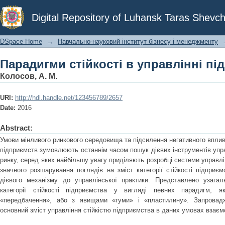
Парадигми стійкості в управлінні п
Digital Repository of Luhansk Taras Shevch
DSpace Home
→
Навчально-науковий інститут бізнесу і менеджменту
Парадигми стійкості в управлінні п
Колосов, А. М.
URI:
http://hdl.handle.net/123456789/2657
Date:
2016
Abstract:
Умови мінливого ринкового середовища та підсилення негативного впливу
підприємств зумовлюють останнім часом пошук дієвих інструментів упр
ринку, серед яких найбільшу увагу приділяють розробці системи управлі
значного розшарування поглядів на зміст категорії стійкості підприє
дієвого механізму до управлінської практики. Представлено узагал
категорії стійкості підприємства у вигляді певних парадигм, 
«передбачення», або з явищами «гуми» і «пластилину». Запровад
основний зміст управління стійкістю підприємства в даних умовах взаєм