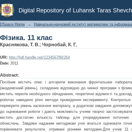
Фізика. 11 клас
Digital Repository of Luhansk Taras Shevch
DSpace Home
→
Навчально-науковий інститут математики та інформаці
Фізика. 11 клас
Краснякова, Т. В.
;
Чорнобай, К. Г,
URI:
http://hdl.handle.net/123456789/264
Date:
2011
Abstract:
Посібник містить опис і алгоритм виконання фронтальних лаборато
(академічний рівень), складених відповідно до чинної програми з фізик
містить перелік необхідного обладнання, теоретичні відомості та доклад
роботах наведено різні методи проведення експерименту. Контрольні
перевірити рівень засвоєння матеріалу, а додаткові завдання допоможут
до оцінювання роботи і дають можливість учням творчо застосовувати 
містить достатню кількість таблиць для упорядкування поточних
обчислень. Завдяки наданим методикам учні вчаться оцінювати точні
порівнювати результати, отримані різними методами.Для учнів 11 к