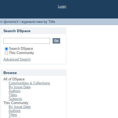
стики by Title
Login
 філології і журналістики by Title
Search DSpace
Search DSpace
This Community
Advanced Search
Browse
All of DSpace
Communities & Collections
By Issue Date
Authors
Titles
Subjects
This Community
By Issue Date
Authors
Titles