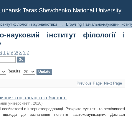
ауковий інститут філології і журналі
f Luhansk Taras Shevchenko National University
ститут філології і журналістики
→
Browsing Навчально-науковий інститут
о-науковий інститут філології і
e
S
T
U
V
W
X
Y
Z
Results:
Previous Page
Next Page
инник соціалізації особистості
ний університет"
,
2020
)
ії особистості в інтернетсередовищі. Розкрито сутність та особливості
і підходи до визначення поняття «автокомунікація». Дається