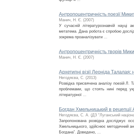
Антропоцентричність поезії Мики
Манич, Н. Є.
(
2007
)
У сучасній літературознавчій науці а
метатема. Дана робота є спробою дослі
зокрема проаналізувати ...
Антропоцентричність творів Мик
Манич, Н. Є.
(
2007
)
Архетипні візії Леоніда Талалая: 
Негодяєва, С.
(
2013
)
Розвідка присвячена аналізу поезій Л. Т
проблемами, що стоять нині перед укр
літературної ...
Богдан Хмельницький в рецепції А
Негодяєва, С. А.
(
ДЗ "Луганський націон
Запропонована розвідка досліджує осо
Хмельницького, здійснює методичний анал
Богдана”. Доведено, ...