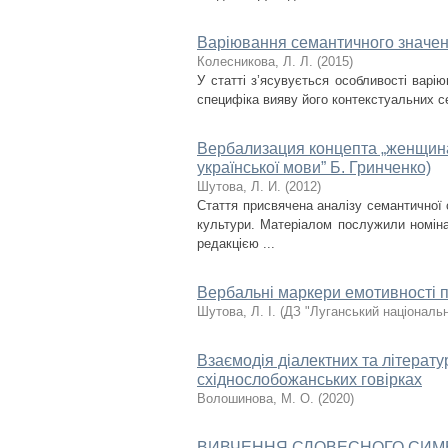
Варіювання семантичного значе
Колесникова, Л. Л.
(
2015
)
У статті з’ясувується особливості вар
специфіка вияву його контекстуальних с
Вербализация концепта „женщина
української мови” Б. Гринченко)
Шутова, Л. И.
(
2012
)
Стаття присвячена аналізу семантичної с
культури. Матеріалом послужили номінац
редакцією ...
Вербальні маркери емотивності п
Шутова, Л. І.
(
ДЗ "Луганський національн
Взаємодія діалектних та літерату
східнослобожанських говірках
Волошинова, М. О.
(
2020
)
ВИВЧЕННЯ СЛОВЕСНОГО СИМВ