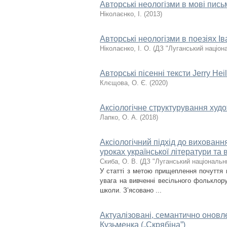
Авторські неологізми в мові пис
Ніколаєнко, І.
(
2013
)
Авторські неологізми в поезіях І
Ніколаєнко, І. О.
(
ДЗ "Луганський націон
Авторські пісенні тексти Jerry He
Клєщова, О. Є.
(
2020
)
Аксіологічне структурування худ
Лапко, О. А.
(
2018
)
Аксіологічний підхід до вихованн
уроках української літератури та 
Скиба, О. В.
(
ДЗ "Луганський національн
У статті з метою прищеплення почуття 
увага на вивченні весільного фольклору
школи. З’ясовано ...
Актуалізовані, семантично оновле
Кузьменка („Скрябіна”)