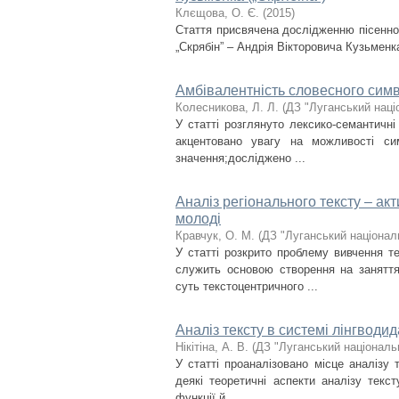
Клєщова, О. Є.
(
2015
)
Стаття присвячена дослідженню пісенної 
„Скрябін” – Андрія Вікторовича Кузьменк
Амбівалентність словесного симв
Колесникова, Л. Л.
(
ДЗ "Луганський наці
У статті розглянуто лексико-семантичні
акцентовано увагу на можливості си
значення;досліджено ...
Аналіз регіонального тексту ‒ ак
молоді
Кравчук, О. М.
(
ДЗ "Луганський націонал
У статті розкрито проблему вивчення те
служить основою створення на заняття
суть текстоцентричного ...
Аналіз тексту в системі лінгводи
Нікітіна, А. В.
(
ДЗ "Луганський національ
У статті проаналізовано місце аналізу 
деякі теоретичні аспекти аналізу текс
функції й ...