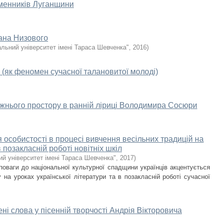
ьменників Луганщини
вана Низового
альний університет імені Тараса Шевченка"
,
2016
)
il (як феномен сучасної талановитої молоді)
ожнього простору в ранній ліриці Володимира Сосюри
я особистості в процесі вивчення весільних традицій на
в позакласній роботі новітніх шкіл
ий університет імені Тараса Шевченка"
,
2017
)
поваги до національної культурної спадщини українців акцентується
 на уроках української літератури та в позакласній роботі сучасної
ні слова у пісенній творчості Андрія Вікторовича