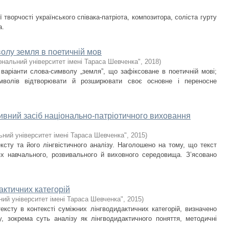
творчості українського співака-патріота, композитора, соліста гурту
а.
олу земля в поетичній мов
ональний університет імені Тараса Шевченка"
,
2018
)
 варіанти слова-символу „земля”, що зафіксоване в поетичній мові;
мволів відтворювати й розширювати своє основне і переносне
тивний засіб національно-патріотичного виховання
ьний університет імені Тараса Шевченка"
,
2015
)
ксту та його лінгвістичного аналізу. Наголошено на тому, що текст
х навчального, розвивального й виховного середовища. З’ясовано
дактичних категорій
ний університет імені Тараса Шевченка"
,
2015
)
тексту в контексті суміжних лінгводидактичних категорій, визначено
ту, зокрема суть аналізу як лінгводидактичного поняття, методичні