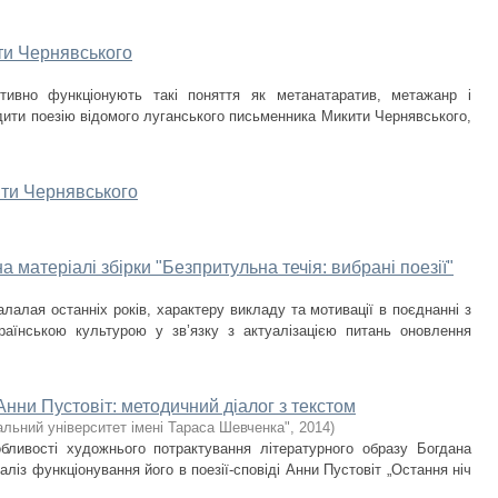
ти Чернявського
ктивно функціонують такі поняття як метанатаратив, метажанр і
дити поезію відомого луганського письменника Микити Чернявського,
ити Чернявського
на матеріалі збірки "Безпритульна течія: вибрані поезії"
алалая останніх років, характеру викладу та мотивації в поєднанні з
аїнською культурою у зв’язку з актуалізацією питань оновлення
нни Пустовіт: методичний діалог з текстом
альний університет імені Тараса Шевченка"
,
2014
)
бливості художнього потрактування літературного образу Богдана
із функціонування його в поезії-сповіді Анни Пустовіт „Остання ніч