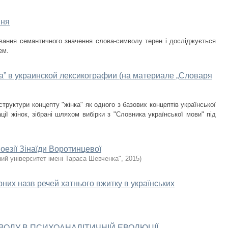
ння
іювання семантичного значення слова-символу терен і досліджується
ем.
” в украинской лексикографии (на материале „Словаря
труктури концепту "жінка" як одного з базових концептів української
ії жінок, зібрані шляхом вибірки з "Словника української мови" під
оезії Зінаїди Воротинцевої
ий університет імені Тараса Шевченка"
,
2015
)
рних назв речей хатнього вжитку в українських
ОЛУ В ПСИХОАНАЛІТИЧНІЙ ЕВОЛЮЦІЇ