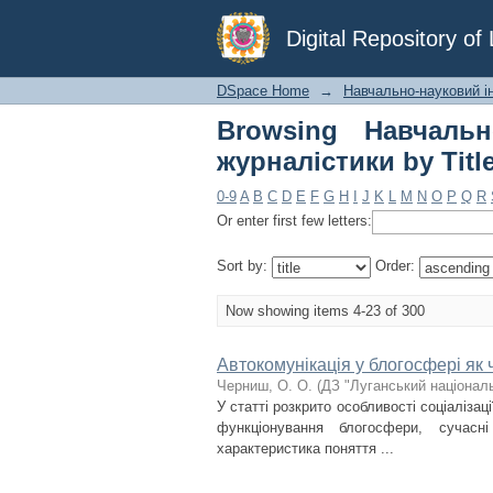
Browsing Навчально-н
Digital Repository o
DSpace Home
→
Навчально-науковий ін
Browsing Навчальн
журналістики by Titl
0-9
A
B
C
D
E
F
G
H
I
J
K
L
M
N
O
P
Q
R
Or enter first few letters:
Sort by:
Order:
Now showing items 4-23 of 300
Автокомунікація у блогосфері як ч
Черниш, О. О.
(
ДЗ "Луганський національ
У статті розкрито особливості соціалізац
функціонування блогосфери, сучасн
характеристика поняття ...