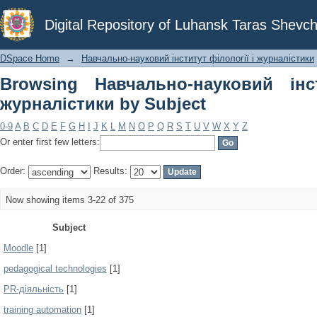
Browsing Навчально-науковий інститу
Digital Repository of Luhansk Taras Shevch
DSpace Home
→
Навчально-науковий інститут філології і журналістики
Browsing Навчально-науковий інс
журналістики by Subject
0-9
A
B
C
D
E
F
G
H
I
J
K
L
M
N
O
P
Q
R
S
T
U
V
W
X
Y
Z
Or enter first few letters:
Order:
Results:
Now showing items 3-22 of 375
Subject
Moodle
[1]
pedagogical technologies
[1]
PR-діяльність
[1]
training automation
[1]