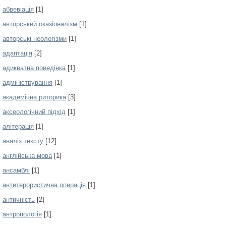
абревіація
[1]
авторський оказіоналізм
[1]
авторські неологізми
[1]
адаптація
[2]
адикватна поведінка
[1]
адміністрування
[1]
академічна риторика
[3]
аксеологічний підхід
[1]
алітерація
[1]
аналіз тексту
[12]
англійська мова
[1]
ансамблі
[1]
антитерористична операція
[1]
античність
[2]
антропологія
[1]