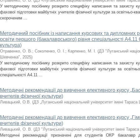
Отравенко, О. В.
(
ДЗ «Луганський національний університет імені Тарас
У методичному посібнику розкрито специфіку написання та захисту ку
фахової підготовки майбутніх учителів фізичної культури за освітньо-ква
скороченим ...
Методичний посібник із написання курсових та дипломних ро
освіти першого (бакалаврського) рівня спеціальності А4.11
культура)
Отравенко, О. В.
;
Соколенко, О. І.
;
Карпенко, М. І.
(
ДЗ "Луганський націо
Шевченка"
,
2025
)
У методичному посібнику розкрито специфіку написання та захисту ку
фахової підготовки майбутніх учителів фізичної культури за освітньо
спеціальності А4.11 ...
Методичні рекомендації до вивчення елективного курсу „Бас
вчителів фізичної культури)
Ливацький, О.В.
(
ДЗ „Луганський національний університет імені Тараса
Методичні рекомендації до вивчення елективного курсу „Гім
вчителів фізичної культури)
Ливацький, О. В.
(
ДЗ "Луганський національний університет імені Тарас
Методичні рекомендації призначені для студентів ОКР бакалавр д