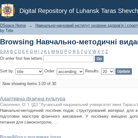
Browsing Навчально-методичні видан
Digital Repository of Luhansk Taras Shevch
DSpace Home
→
Навчально-науковий інститут охорони здоров’я і спорт
by Title
Browsing Навчально-методичні видан
0-9
A
B
C
D
E
F
G
H
I
J
K
L
M
N
O
P
Q
R
S
T
U
V
W
X
Y
Z
Or enter first few letters:
Sort by:
Order:
Results:
Now showing items 1-20 of 30
Адаптивна фізична культура
Соколенко, О. І.
(
ДЗ "Луганський національний університет імені Тараса
Навчально-методичний посібник подає структурований матеріал для в
підготовки магістрів фізичного виховання. У посібнику вміщено допо
питання для самоконтролю, ...
Волейбол у рухливих іграх