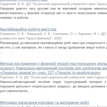
Сердечний, В. В.
(
ДЗ "Луганський національний університет імені Тарас
Упродовж довгого часу рухливі ігри як важливий складник навчаль
висвітлювались у фаховій літературі або їх просто незаслужено обмин
зокрема і в роботах, ...
Кваліфікаційна робота магістра
Отравенко, О. В.
;
Ливацький, О. В.
;
Соколенко, О. І.
;
Карпенко, М. І.
(
ДЗ 
університет імені Тараса Шевченка"
,
2025
)
Рекомендації до виконання кваліфікаційних робіт магістра спеціальності 
містять у собі матеріали, які стануть в нагоді здобувачам вищої освіти д
...
Методи дослідження у фізичній терапії при порушенні діяль
апарату. Навчально-методичний посібник для здобувачів вищ
«Охорона здоров’я» спец. 227 «Терапія та реабілітація»
Радченко, А. В.
(
ДЗ "Луганський національний університет імені Тараса 
Навчальний-методичний посібник подає структурований матеріал з
порушенні діяльності опорно-рухового апарату», де вміщено допоміжні м
для самоконтролю, ...
Методика написання курсових та дипломних робіт