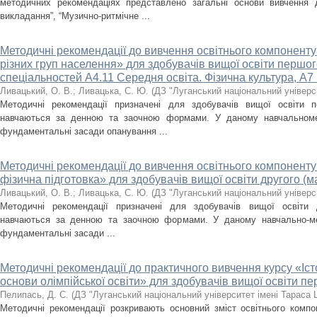
методичних рекомендаціях представлено загальні основи вивчення 
викладання”, “Музично-ритмічне ...
Методичні рекомендації до вивчення освітнього компоненту 
різних груп населення» для здобувачів вищої освіти першог
спеціальностей А4.11 Середня освіта. Фізична культура, А7 
Ливацький, О. В.
;
Ливацька, С. Ю.
(
ДЗ "Луганський національний універс
Методичні рекомендації призначені для здобувачів вищої освіти пе
навчаються за денною та заочною формами. У даному навчальноме
фундаментальні засади опанування ...
Методичні рекомендації до вивчення освітнього компонент
фiзична пiдготовка» для здобувачів вищої освіти другого (ма
Ливацький, О. В.
;
Ливацька, С. Ю.
(
ДЗ "Луганський національний універс
Методичні рекомендації призначені для здобувачів вищої освіти др
навчаються за денною та заочною формами. У даному навчально-ме
фундаментальні засади ...
Методичні рекомендації до практичного вивчення курсу «Істо
основи олімпійської освіти» для здобувачів вищої освіти пе
Пелипась, Д. С.
(
ДЗ "Луганський національний університет імені Тараса
Методичні рекомендації розкривають основний зміст освітнього компон