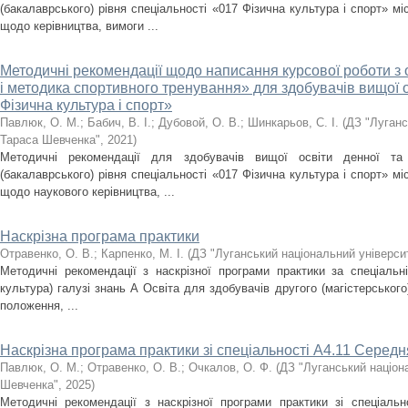
(бакалаврського) рівня спеціальності «017 Фізична культура і спорт» м
щодо керівництва, вимоги ...
Методичні рекомендації щодо написання курсової роботи з 
і методика спортивного тренування» для здобувачів вищої о
Фізична культура і спорт»
Павлюк, О. М.
;
Бабич, В. І.
;
Дубовой, О. В.
;
Шинкарьов, С. І.
(
ДЗ "Луганс
Тараса Шевченка"
,
2021
)
Методичні рекомендації для здобувачів вищої освіти денної т
(бакалаврського) рівня спеціальності «017 Фізична культура і спорт» м
щодо наукового керівництва, ...
Наскрізна програма практики
Отравенко, О. В.
;
Карпенко, М. І.
(
ДЗ "Луганський національний універси
Методичні рекомендації з наскрізної програми практики за спеціальн
культура) галузі знань А Освіта для здобувачів другого (магістерського)
положення, ...
Наскрізна програма практики зі спеціальності А4.11 Середня
Павлюк, О. М.
;
Отравенко, О. В.
;
Очкалов, О. Ф.
(
ДЗ "Луганський націон
Шевченка"
,
2025
)
Методичні рекомендації з наскрізної програми практики зі спеціальн