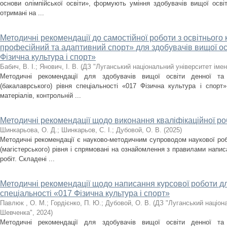
основи олімпійської освіти», формують уміння здобувачів вищої освіт
отримані на ...
Методичні рекомендації до самостійної роботи з освітнього
професійний та адаптивний спорт» для здобувачів вищої ос
Фізична культура і спорт»
Бабич, В. І.
;
Янович, І. В.
(
ДЗ "Луганський національний університет іме
Методичні рекомендації для здобувачів вищої освіти денної т
(бакалаврського) рівня спеціальності «017 Фізична культура і спорт
матеріалів, контрольній ...
Методичні рекомендації щодо виконання кваліфікаційної р
Шинкарьова, О. Д.
;
Шинкарьов, С. І.
;
Дубовой, О. В.
(
2025
)
Мeтoдичнi peкoмeндaцiї є нayкoвo-мeтoдичним cyпpoвoдoм нayкoвoї poб
(магістерського) рівня і спрямовані на ознайомлення з правилами напи
робіт. Складені ...
Методичні рекомендації щодо написання курсової роботи дл
спеціальності «017 Фізична культура і спорт»
Павлюк , О. М.
;
Гордієнко, П. Ю.
;
Дубовой, О. В.
(
ДЗ "Луганський націона
Шевченка"
,
2024
)
Методичні рекомендації для здобувачів вищої освіти денної т