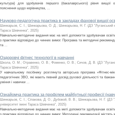
культура) для здобувачів першого (бакалаврського) рівня вищої о
пояснення щодо керівництва, ...
Науково-педагогічна практика в закладах фахової вищої ос
Шинкарьов, С. І.
;
Шинкарьова, О. Д.
;
Шинкарьова, Н. Г.
(
ДЗ "Луганський н
Тараса Шевченка"
,
2025
)
Навчально-методичне видання має на меті допомогти здобувачам освіти
з практики відповідно до чинних вимог. Програма та методичні рекоменда
та ...
Оздоровчі фітнес технології в навчанні
Школа, О. М.
;
Отравенко, О. В.
;
Фоменко, О. В.
;
Сичов, Д. В.
(
ДЗ "Луганс
Тараса Шевченка"
,
2025
)
У навчальному посібнику розглянута авторська програма «Фітнес-мік
педагогічних ЗВО, які мають певний досвід рухової діяльності та бажанн
уміння і навички ...
Ознайомча практика за профілем майбутньої професії (нав
Шинкарьов, С. І.
;
Сіпакова, Д. О.
;
Дубовой, В. В.
;
Шинкарьова, Н. Г.
(
ДЗ "
університет імені Тараса Шевченка"
,
2025
)
Навчально-методичне видання має на меті допомогти здобувачам освіти
з практики відповідно до чинних вимог. Методичні рекомендації містять