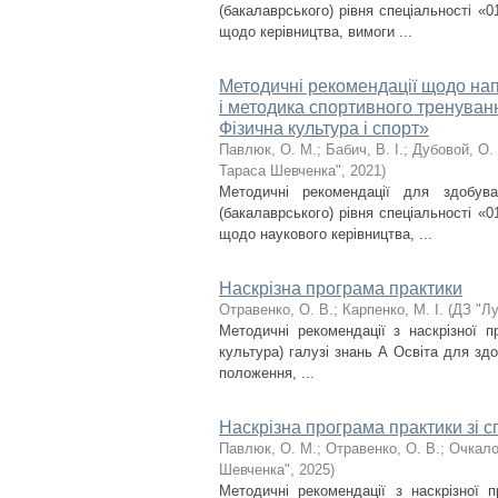
(бакалаврського) рівня спеціальності «0
щодо керівництва, вимоги ...
Методичні рекомендації щодо нап
і методика спортивного тренуванн
Фізична культура і спорт»
Павлюк, О. М.
;
Бабич, В. І.
;
Дубовой, О.
Тараса Шевченка"
,
2021
)
Методичні рекомендації для здобув
(бакалаврського) рівня спеціальності «0
щодо наукового керівництва, ...
Наскрізна програма практики
Отравенко, О. В.
;
Карпенко, М. І.
(
ДЗ "Лу
Методичні рекомендації з наскрізної п
культура) галузі знань А Освіта для здо
положення, ...
Наскрізна програма практики зі с
Павлюк, О. М.
;
Отравенко, О. В.
;
Очкало
Шевченка"
,
2025
)
Методичні рекомендації з наскрізної п