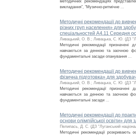
методичних рекомендаціях представле
викладання”, “Музично-ритмічне ...
Методичні рекомендації до вивче
різних груп населення» для здобу
спеціальностей А4.11 Середня осв
Ливацький, О. В.
;
Ливацька, С. Ю.
(
ДЗ "Л
Методичні рекомендації призначені дл
навчаються за денною та заочною фо
фундаментальні засади опанування ...
Методичні рекомендації до вивч
фiзична пiдготовка» для здобувачі
Ливацький, О. В.
;
Ливацька, С. Ю.
(
ДЗ "Л
Методичні рекомендації призначені дл
навчаються за денною та заочною фо
фундаментальні засади ...
Методичні рекомендації до практи
основи олімпійської освіти» для 
Пелипась, Д. С.
(
ДЗ "Луганський націона
Методичні рекомендації розкривають ос