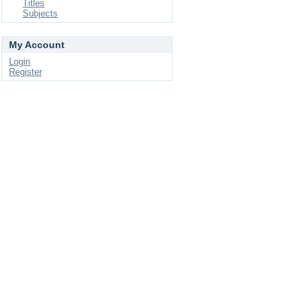
Titles
Subjects
My Account
Login
Register