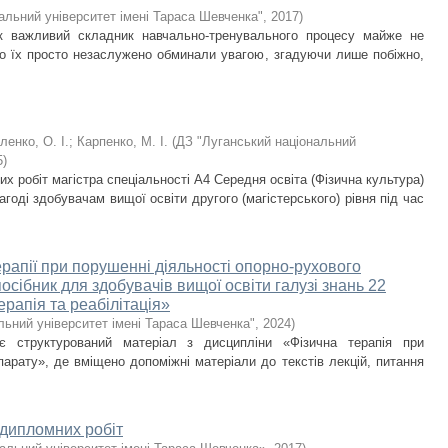
альний університет імені Тараса Шевченка"
,
2017
)
як важливий складник навчально-тренувального процесу майже не
бо їх просто незаслужено обминали увагою, згадуючи лише побіжно,
ленко, О. І.
;
Карпенко, М. І.
(
ДЗ "Луганський національний
5
)
их робіт магістра спеціальності А4 Середня освіта (Фізична культура)
нагоді здобувачам вищої освіти другого (магістерського) рівня під час
ерапії при порушенні діяльності опорно-рухового
сібник для здобувачів вищої освіти галузі знань 22
рапія та реабілітація»
льний університет імені Тараса Шевченка"
,
2024
)
ає структурований матеріал з дисципліни «Фізична терапія при
парату», де вміщено допоміжні матеріали до текстів лекцій, питання
 дипломних робіт