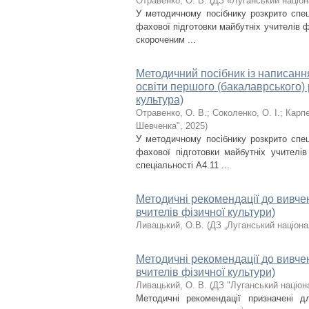
Отравенко, О. В.
(
ДЗ «Луганський націон
У методичному посібнику розкрито спец
фахової підготовки майбутніх учителів ф
скороченим ...
Методичний посібник із написання
освіти першого (бакалаврського) 
культура)
Отравенко, О. В.
;
Соколенко, О. І.
;
Карпе
Шевченка"
,
2025
)
У методичному посібнику розкрито спец
фахової підготовки майбутніх учителів
спеціальності А4.11 ...
Методичні рекомендації до вивчен
вчителів фізичної культури)
Ливацький, О.В.
(
ДЗ „Луганський націона
Методичні рекомендації до вивчен
вчителів фізичної культури)
Ливацький, О. В.
(
ДЗ "Луганський націон
Методичні рекомендації призначені 