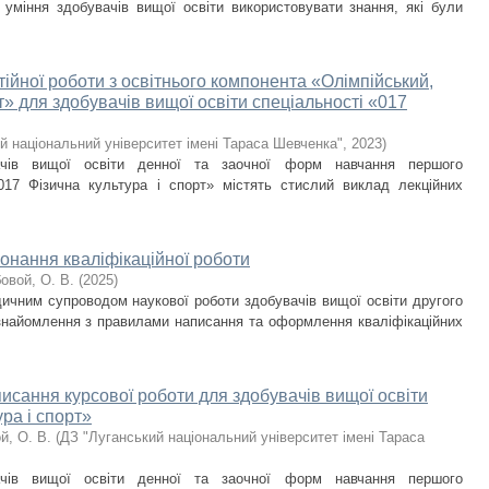
 уміння здобувачів вищої освіти використовувати знання, які були
ійної роботи з освітнього компонента «Олімпійський,
» для здобувачів вищої освіти спеціальності «017
й національний університет імені Тараса Шевченка"
,
2023
)
ачів вищої освіти денної та заочної форм навчання першого
«017 Фізична культура і спорт» містять стислий виклад лекційних
онання кваліфікаційної роботи
овой, О. В.
(
2025
)
ичним cyпpoвoдoм нayкoвoї poбoти здобувачів вищої освіти другого
 ознайомлення з правилами написання та оформлення кваліфікаційних
исання курсової роботи для здобувачів вищої освіти
ура і спорт»
й, О. В.
(
ДЗ "Луганський національний університет імені Тараса
ачів вищої освіти денної та заочної форм навчання першого