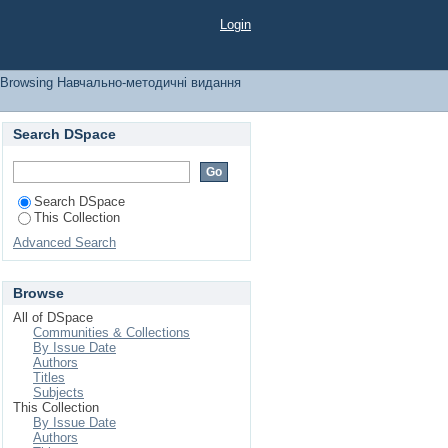
Login
Browsing Навчально-методичні видання
Search DSpace
Search DSpace
This Collection
Advanced Search
Browse
All of DSpace
Communities & Collections
By Issue Date
Authors
Titles
Subjects
This Collection
By Issue Date
Authors