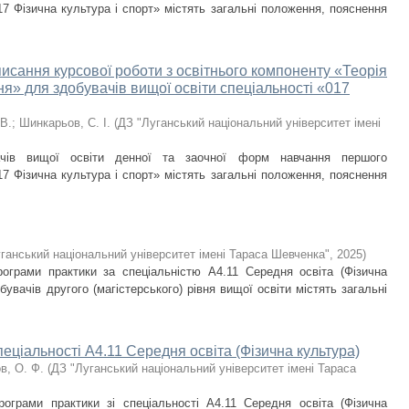
17 Фізична культура і спорт» містять загальні положення, пояснення
исання курсової роботи з освітнього компоненту «Теорія
я» для здобувачів вищої освіти спеціальності «017
 В.
;
Шинкарьов, С. І.
(
ДЗ "Луганський національний університет імені
ачів вищої освіти денної та заочної форм навчання першого
17 Фізична культура і спорт» містять загальні положення, пояснення
ганський національний університет імені Тараса Шевченка"
,
2025
)
рограми практики за спеціальністю А4.11 Середня освіта (Фізична
бувачів другого (магістерського) рівня вищої освіти містять загальні
пеціальності А4.11 Середня освіта (Фізична культура)
в, О. Ф.
(
ДЗ "Луганський національний університет імені Тараса
рограми практики зі спеціальності А4.11 Середня освіта (Фізична