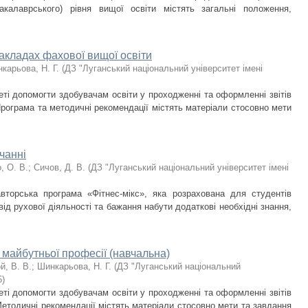
акалаврського) рівня вищої освіти містять загальні положення,
закладах фахової вищої освіти
карьова, Н. Г.
(
ДЗ "Луганський національний університет імені
ті допомогти здобувачам освіти у проходженні та оформленні звітів
Програма та методичні рекомендації містять матеріали стосовно мети
чанні
, О. В.
;
Сичов, Д. В.
(
ДЗ "Луганський національний університет імені
вторська програма «Фітнес-мікс», яка розрахована для студентів
ід рухової діяльності та бажання набути додаткові необхідні знання,
майбутньої професії (навчальна)
й, В. В.
;
Шинкарьова, Н. Г.
(
ДЗ "Луганський національний
5
)
ті допомогти здобувачам освіти у проходженні та оформленні звітів
Методичні рекомендації містять матеріали стосовно мети та завдання