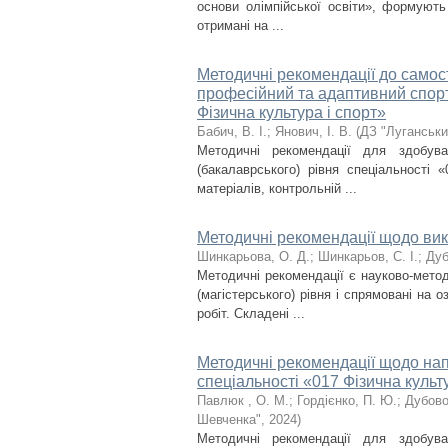
основи олімпійської освіти», формують
отримані на ...
Методичні рекомендації до самост
професійний та адаптивний спорт
Фізична культура і спорт»
Бабич, В. І.
;
Янович, І. В.
(
ДЗ "Луганськи
Методичні рекомендації для здобув
(бакалаврського) рівня спеціальності 
матеріалів, контрольній ...
Методичні рекомендації щодо вик
Шинкарьова, О. Д.
;
Шинкарьов, С. І.
;
Дуб
Мeтoдичнi peкoмeндaцiї є нayкoвo-мeтoд
(магістерського) рівня і спрямовані на
робіт. Складені ...
Методичні рекомендації щодо нап
спеціальності «017 Фізична культ
Павлюк , О. М.
;
Гордієнко, П. Ю.
;
Дубово
Шевченка"
,
2024
)
Методичні рекомендації для здобув