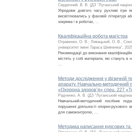
Сердечний, В. В.
(
ДЗ "Луганський націон
Упродовж довгого часу рухливі ігри 
висвітлювались у фаховій літературі а
зокрема і в роботах, ...
Кваліфікаційна робота магістра
Отравенко, О. В.
;
Ливацький, О. В.
;
Соко
університет імені Тараса Шевченка"
,
202
Рекомендації до виконання кваліфікаційн
містять у собі матеріали, які стануть в 
...
Методи дослідження у фізичній т
апарату. Навчально-методичний по
«Охорона здоров’я» спец. 227 «Те
Радченко, А. В.
(
ДЗ "Луганський націона
Навчальний-методичний посібник под
порушенні діяльності опорно-рухового а
для самоконтролю, ...
Методика написання курсових та