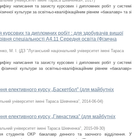
альний університет імені Тараса Шевченка»
,
2017
)
ифіку написання та захисту курсових і дипломних робіт у системі
ізичної культури за освітньо-кваліфікаційним рівнем «бакалавр» та зі
 курсових та дипломних робіт : для здобувачів вищої
рівня спеціальності А4.11 Середня освіта (Фізична
нко, М. І.
(
ДЗ "Луганський національний університет імені Тараса
ифіку написання та захисту курсових і дипломних робіт у системі
 фізичної культури за освітньо-кваліфікаційним рівнем «бакалавр»
ня елективного курсу „Баскетбол” (для майбутніх
льний університет імені Тараса Шевченка”
,
2014-06-04
)
ня елективного курсу „Гімнастика” (для майбутніх
альний університет імені Тараса Шевченка"
,
2015-09-30
)
для студентів ОКР бакалавр денного та заочного відділення. У