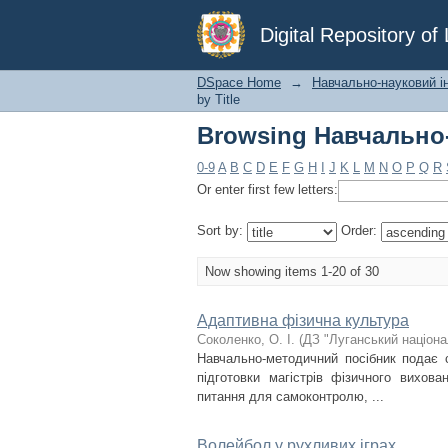
Browsing Навчально-
Digital Repository o
DSpace Home
→
Навчально-науковий ін
by Title
Browsing Навчально-
0-9
A
B
C
D
E
F
G
H
I
J
K
L
M
N
O
P
Q
R
Or enter first few letters:
Sort by:
Order:
Now showing items 1-20 of 30
Адаптивна фізична культура
Соколенко, О. І.
(
ДЗ "Луганський націона
Навчально-методичний посібник подає 
підготовки магістрів фізичного вихова
питання для самоконтролю, ...
Волейбол у рухливих іграх