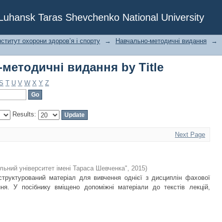
методичні видання by Title
f Luhansk Taras Shevchenko National University
ститут охорони здоров’я і спорту
→
Навчально-методичні видання
→
методичні видання by Title
S
T
U
V
W
X
Y
Z
Results:
Next Page
льний університет імені Тараса Шевченка"
,
2015
)
структурований матеріал для вивчення однієї з дисциплін фахової
ння. У посібнику вміщено допоміжні матеріали до текстів лекцій,