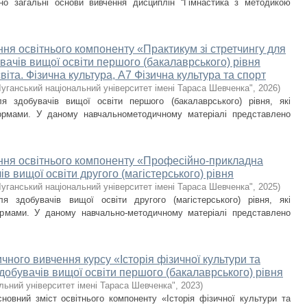
но загальні основи вивчення дисциплін “Гімнастика з методикою
ння освітнього компоненту «Практикум зі стретчингу для
вачів вищої освіти першого (бакалаврського) рівня
іта. Фізична культура, А7 Фізична культура та спорт
уганський національний університет імені Тараса Шевченка"
,
2026
)
я здобувачів вищої освіти першого (бакалаврського) рівня, які
рмами. У даному навчальнометодичному матеріалі представлено
ення освітнього компоненту «Професiйно-прикладна
в вищої освіти другого (магістерського) рівня
уганський національний університет імені Тараса Шевченка"
,
2025
)
я здобувачів вищої освіти другого (магістерського) рівня, які
рмами. У даному навчально-методичному матеріалі представлено
чного вивчення курсу «Історія фізичної культури та
здобувачів вищої освіти першого (бакалаврського) рівня
льний університет імені Тараса Шевченка"
,
2023
)
новний зміст освітнього компоненту «Історія фізичної культури та