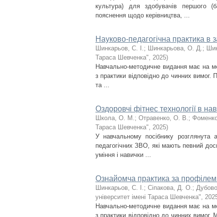
культура) для здобувачів першого (б
пояснення щодо керівництва, ...
Науково-педагогічна практика в 
Шинкарьов, С. І.
;
Шинкарьова, О. Д.
;
Шин
Тараса Шевченка"
,
2025
)
Навчально-методичне видання має на ме
з практики відповідно до чинних вимог. 
та ...
Оздоровчі фітнес технології в нав
Школа, О. М.
;
Отравенко, О. В.
;
Фоменко
Тараса Шевченка"
,
2025
)
У навчальному посібнику розглянута а
педагогічних ЗВО, які мають певний досв
уміння і навички ...
Ознайомча практика за профілем 
Шинкарьов, С. І.
;
Сіпакова, Д. О.
;
Дубово
університет імені Тараса Шевченка"
,
202
Навчально-методичне видання має на ме
з практики відповідно до чинних вимог. 