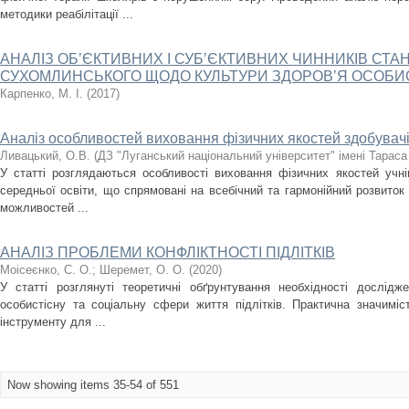
методики реабілітації ...
АНАЛІЗ ОБʼЄКТИВНИХ І СУБʼЄКТИВНИХ ЧИННИКІВ СТА
СУХОМЛИНСЬКОГО ЩОДО КУЛЬТУРИ ЗДОРОВʼЯ ОСОБИ
Карпенко, М. І.
(
2017
)
Аналіз особливостей виховання фізичних якостей здобувачі
Ливацький, О.В.
(
ДЗ "Луганський національний університет" імені Тарас
У статті розглядаються особливості виховання фізичних якостей учн
середньої освіти, що спрямовані на всебічний та гармонійний розвиток
можливостей ...
АНАЛІЗ ПРОБЛЕМИ КОНФЛІКТНОСТІ ПІДЛІТКІВ
Моісеєнко, C. О.
;
Шеремет, О. О.
(
2020
)
У статті розглянуті теоретичні обґрунтування необхідності дослідж
особистісну та соціальну сфери життя підлітків. Практична значиміст
інструменту для ...
Now showing items 35-54 of 551