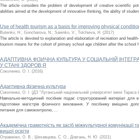
The article considers the problem of development of creative scientific pot
abilities aimed at the development of innovative thinking, the ability of students 
Use of health tourism as a basis for improving physical conditio
Butenko, H.
;
Goncharova, N.
;
Saienko, V.
;
Tolchieva, H.
(
2017
)
The article is devoted to explanation and elaboration of recreation and heal
tourism means for the cohort of primary school age children after the school
АДАПТИВНА ФIЗИЧНА КУЛЬТУРА У СОЦIАЛЬНIЙ IНТЕГР
У CTAHI ЗДОРОВ,Я
Соколенко, О. І.
(
2016
)
Адаптивна фізична культура
Соколенко, О. І.
(
ДЗ "Луганський національний університет імені Тараса
Навчально-методичний посібник подає структурований матеріал для в
підготовки магістрів фізичного виховання. У посібнику вміщено допо
питання для самоконтролю, ...
Академічна грамотність як засіб міжкультурної комунікації т
вищої освіти
Отравенко, О. В.
;
Шехавцова, С. О.
;
Довгань, Н. Ю.
(
2021
)