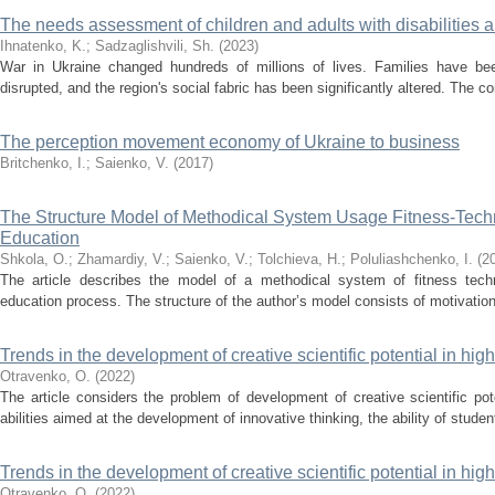
The needs assessment of children and adults with disabilities
Ihnatenko, K.
;
Sadzaglishvili, Sh.
(
2023
)
War in Ukraine changed hundreds of millions of lives. Families have b
disrupted, and the region's social fabric has been significantly altered. The c
The perception movement economy of Ukraine to business
Britchenko, I.
;
Saienko, V.
(
2017
)
The Structure Model of Methodical System Usage Fitness-Tech
Education
Shkola, О.
;
Zhamardiy, V.
;
Saienko, V.
;
Tolchieva, H.
;
Poluliashchenko, I.
(
2
The article describes the model of a methodical system of fitness tech
education process. The structure of the author’s model consists of motivational
Trends in the development of creative scientific potential in hig
Otravenko, O.
(
2022
)
The article considers the problem of development of creative scientific pot
abilities aimed at the development of innovative thinking, the ability of students 
Trends in the development of creative scientific potential in hig
Otravenko, O.
(
2022
)