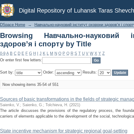
Browsing Навчально-науковий інститу
Digital Repository of Luhansk Taras Shevch
DSpace Home
→
Навчально-науковий інститут охорони здоров’я і спорт
Browsing Навчально-науковий і
здоров’я і спорту by Title
0-9
A
B
C
D
E
F
G
H
I
J
K
L
M
N
O
P
Q
R
S
T
U
V
W
X
Y
Z
Or enter first few letters:
Sort by:
Order:
Results:
Now showing items 35-54 of 551
Sources of basic transformations in the fields of strategic mana
Saienko, V.
;
Saienko, G.
;
Tolchieva, H.
(
2021
)
The article discusses the provisions of the regulatory process, the foun
carriers of elements applicable to the development of the social, technologica
State incentive mechanism for strategic regional goal-setting