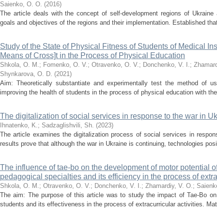
Saienko, О. О.
(
2016
)
The article deals with the concept of self-development regions of Ukraine 
goals and objectives of the regions and their implementation. Established that 
Study of the State of Physical Fitness of Students of Medical In
Means of Cross]t in the Process of Physical Education
Shkola, O. M.
;
Fomenko, O. V.
;
Otravenko, O. V.
;
Donchenko, V. I.
;
Zhamard
Shynkarova, O. D.
(
2021
)
Aim: Theoretically substantiate and experimentally test the method of us
improving the health of students in the process of physical education with the
The digitalization of social services in response to the war in U
Ihnatenko, K.
;
Sadzaglishvili, Sh.
(
2023
)
The article examines the digitalization process of social services in respo
results prove that although the war in Ukraine is continuing, technologies posit
The influence of tae-bo on the development of motor potential o
pedagogical specialties and its efficiency in the process of extrac
Shkola, O. M.
;
Otravenko, O. V.
;
Donchenko, V. I.
;
Zhamardiy, V. O.
;
Saienk
The aim: The purpose of this article was to study the impact of Tae-Bo on
students and its effectiveness in the process of extracurricular activities. Ma