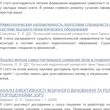
У статті розглядаються питання формування академічної грамотності та 
у закладах вищої освіти. В умовах стрімкого розвитку сучасних інфор
просторі вищої ...
Акмеологическая направленность подготовки специалиста 
системе высшего педагогического образования
Соколенко, Е. И.
(
ДЗ "Луганський національний університет імені Тараса
В статье раскрывается сущность акмеологической направленности под
культуре в системе высшего педагогического образования. Сущн
подготовке специалиста физической ...
Анализ метода самостоятельного снижения боли в позвоноч
Очкалов, О. Ф.
(
ДЗ "Луганський національний університет імені Тараса 
У статті на основі аналізу наукових досліджень було виявлено, що основ
в хребті і суглобах лежить ідея розслабляючого впливу в лікувальних 
м'язів, ...
АНАЛІЗ ЕФЕКТИВНОСТІ ФІЗИЧНОГО ВИХОВАННЯ ТА РЕАБ
ПОРУШЕННЯМИ ЗОРУ
Шеремет, О. О.
;
Єрмолова, І. І.
(
2020
)
У статті розглянуті дослідження у галузі лікування та реабілітації о
фізичної терапії школярів з порушенням зору. Проведений аналіз пер