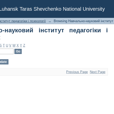
ауковий інститут педагогіки і психол
f Luhansk Taras Shevchenko National University
ститут педагогіки і психології
→
Browsing Навчально-науковий інститут п
-науковий інститут педагогіки і
t
S
T
U
V
W
X
Y
Z
Previous Page
Next Page