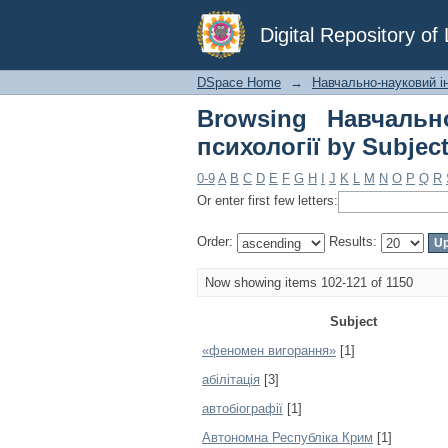
Browsing Навчально-н
Digital Repository o
DSpace Home
→
Навчально-науковий ін
Browsing Навчально
психології by Subjec
0-9
A
B
C
D
E
F
G
H
I
J
K
L
M
N
O
P
Q
R
Or enter first few letters:
Order:
Results:
Now showing items 102-121 of 1150
Subject
«феномен вигорання»
[1]
абілітація
[3]
автобіографії
[1]
Автономна Республіка Крим
[1]