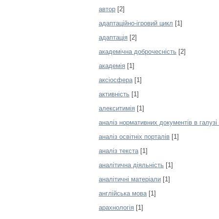
автор
[2]
адаптаційно-ігровий цикл
[1]
адаптація
[2]
академічна доброчесність
[2]
академія
[1]
аксіосфера
[1]
активність
[1]
алекситимія
[1]
аналіз нормативних документів в галузі 
аналіз освітніх порталів
[1]
аналіз текста
[1]
аналітична діяльність
[1]
аналітичні матеріали
[1]
англійська мова
[1]
арахнологія
[1]