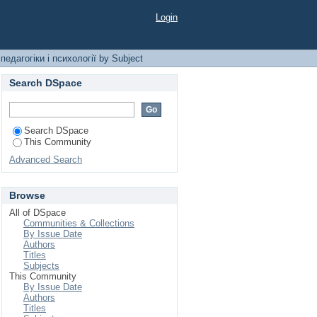
огії by Subject
Login
едагогіки і психології by Subject
Search DSpace
Search DSpace
This Community
Advanced Search
Browse
All of DSpace
Communities & Collections
By Issue Date
Authors
Titles
Subjects
This Community
By Issue Date
Authors
Titles