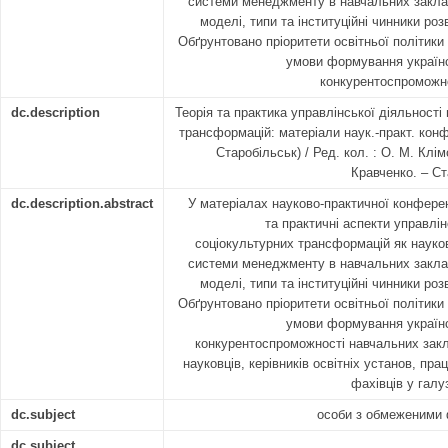
системи менеджменту в навчальних заклад
моделі, типи та інституційні чинники роз
Обґрунтовано пріоритети освітньої політик
умови формування українс
конкурентоспроможно
dc.description
Теорія та практика управлінської діяльності
трансформацій: матеріали наук.-практ. конф.
Старобільськ) / Ред. кол. : О. М. Клім
Кравченко. – Ст
dc.description.abstract
У матеріалах науково-практичної конферен
та практичні аспекти управлін
соціокультурних трансформацій як науко
системи менеджменту в навчальних заклад
моделі, типи та інституційні чинники роз
Обґрунтовано пріоритети освітньої політик
умови формування українс
конкурентоспроможності навчальних зак
науковців, керівників освітніх установ, праці
фахівців у галу
dc.subject
особи з обмеженими
dc.subject