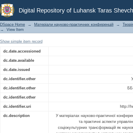
Теорія та практика управлінської
Digital Repository of Luhansk Taras Shevch
трансформацій
DSpace Home
→
Матеріали науково-практичних конференцій
→
Теорі
→
View Item
Show simple item record
dc.date.accessioned
dc.date.available
dc.date.issued
dc.identifier.other
У
dc.identifier.other
ББ
dc.identifier.other
dc.identifier.uri
http://
dc.description
У матеріалах науково-практичної конферен
та практичні аспекти управлін
соціокультурних трансформацій як науко