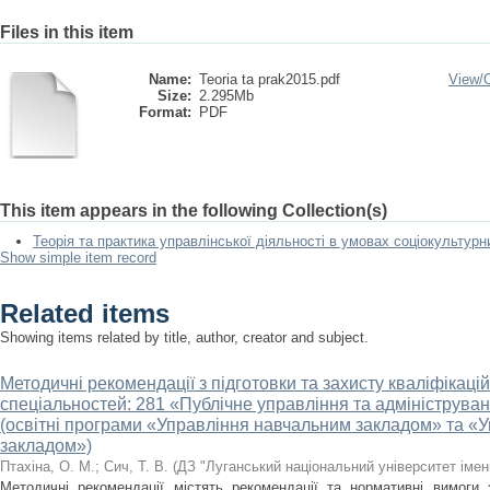
Files in this item
Name:
Teoria ta prak2015.pdf
View/
Size:
2.295Mb
Format:
PDF
This item appears in the following Collection(s)
Теорія та практика управлінської діяльності в умовах соціокультур
Show simple item record
Related items
Showing items related by title, author, creator and subject.
Методичні рекомендації з підготовки та захисту кваліфікацій
спеціальностей: 281 «Публічне управління та адмініструв
(освітні програми «Управління навчальним закладом» та «
закладом»)
Птахіна, О. М.
;
Сич, Т. В.
(
ДЗ "Луганський національний університет імен
Методичні рекомендації містять рекомендації та нормативні вимоги 