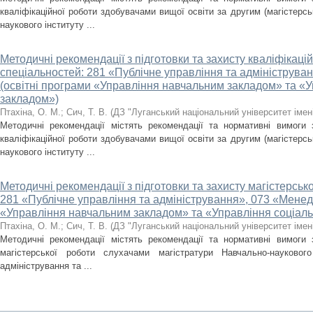
кваліфікаційної роботи здобувачами вищої освіти за другим (магістерсь
наукового інституту ...
Методичні рекомендації з підготовки та захисту кваліфікацій
спеціальностей: 281 «Публічне управління та адмініструв
(освітні програми «Управління навчальним закладом» та «
закладом»)
Птахіна, О. М.
;
Сич, Т. В.
(
ДЗ "Луганський національний університет імен
Методичні рекомендації містять рекомендації та нормативні вимоги 
кваліфікаційної роботи здобувачами вищої освіти за другим (магістерсь
наукового інституту ...
Методичні рекомендації з підготовки та захисту магістерсько
281 «Публічне управління та адміністрування», 073 «Менед
«Управління навчальним закладом» та «Управління соціал
Птахіна, О. М.
;
Сич, Т. В.
(
ДЗ "Луганський національний університет імен
Методичні рекомендації містять рекомендації та нормативні вимоги 
магістерської роботи слухачами магістратури Навчально-наукового
адміністрування та ...