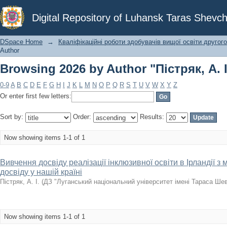
Browsing 2026 by Author "Пістряк, А. І
Digital Repository of Luhansk Taras Shevch
DSpace Home
→
Кваліфікаційні роботи здобувачів вищої освіти другого
Author
Browsing 2026 by Author "Пістряк, А. І
0-9
A
B
C
D
E
F
G
H
I
J
K
L
M
N
O
P
Q
R
S
T
U
V
W
X
Y
Z
Or enter first few letters:
Sort by:
Order:
Results:
Now showing items 1-1 of 1
Вивчення досвіду реалізації інклюзивної освіти в Ірландії 
досвіду у нашій країні
Пістряк, А. І.
(
ДЗ "Луганський національний університет імені Тараса Ше
Now showing items 1-1 of 1