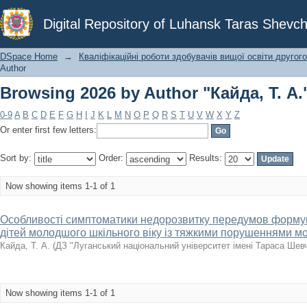
Browsing 2026 by Author "Кайда, Т. А.
Digital Repository of Luhansk Taras Shevch
DSpace Home
→
Кваліфікаційні роботи здобувачів вищої освіти другого
Author
Browsing 2026 by Author "Кайда, Т. А.
0-9
A
B
C
D
E
F
G
H
I
J
K
L
M
N
O
P
Q
R
S
T
U
V
W
X
Y
Z
Or enter first few letters:
Sort by:
Order:
Results:
Now showing items 1-1 of 1
Особливості симптоматики недорозвитку передумов форму
дітей молодшого шкільного віку із тяжкими порушеннями м
Кайда, Т. А.
(
ДЗ "Луганський національний університет імені Тараса Шев
Now showing items 1-1 of 1